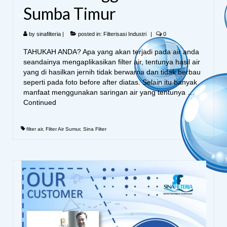
Sumba Timur
by
sinafilteria
|
posted in:
Filterisasi Industri
|
0
TAHUKAH ANDA? Apa yang akan terjadi pada air anda
seandainya mengaplikasikan filter air, tentunya hasil air
yang di hasilkan jernih tidak berwarna dan tidak berbau
seperti pada foto before after diatas. Selain itu banyak
manfaat menggunakan saringan air yang tentunya …
Continued
filter air
,
Filter Air Sumur
,
Sina Filter