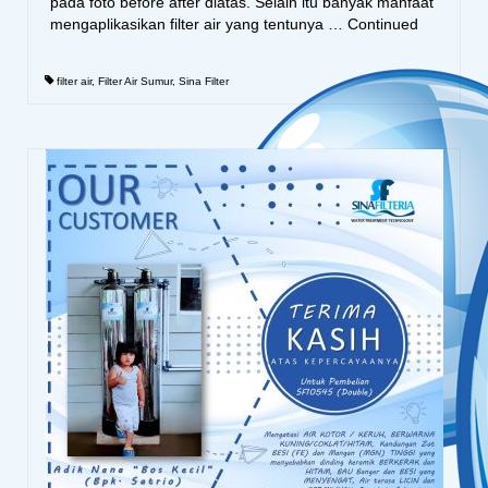
pada foto before after diatas. Selain itu banyak manfaat
mengaplikasikan filter air yang tentunya …
Continued
filter air
,
Filter Air Sumur
,
Sina Filter