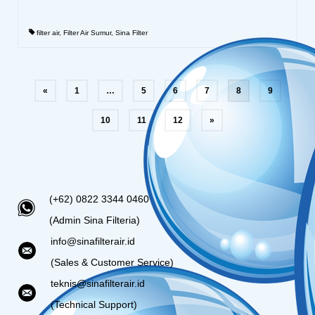
filter air
,
Filter Air Sumur
,
Sina Filter
«
1
…
5
6
7
8
9
10
11
12
»
(+62) 0822 3344 0460
(Admin Sina Filteria)
info@sinafilterair.id
(Sales & Customer Service)
teknis@sinafilterair.id
(Technical Support)