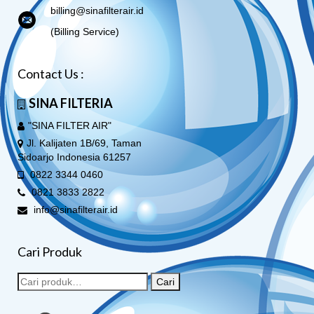
billing@sinafilterair.id
(Billing Service)
Contact Us :
SINA FILTERIA
"SINA FILTER AIR"
Jl. Kalijaten 1B/69, Taman
Sidoarjo Indonesia 61257
0822 3344 0460
0821 3833 2822
info@sinafilterair.id
Cari Produk
Cari