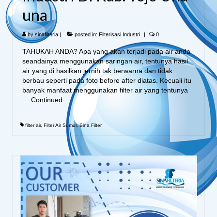
una
by
sinafilteria
|
posted in:
Filterisasi Industri
|
0
TAHUKAH ANDA? Apa yang akan terjadi pada air anda
seandainya menggunakan saringan air, tentunya hasil
air yang di hasilkan jernih tak berwarna dan tidak
berbau seperti pada foto before after diatas. Kecuali itu
banyak manfaat menggunakan filter air yang tentunya
…
Continued
filter air
,
Filter Air Sumur
,
Sina Filter