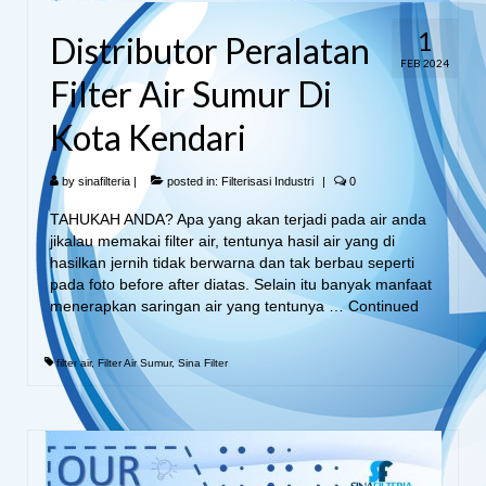
1
Distributor Peralatan
FEB 2024
Filter Air Sumur Di
Kota Kendari
by
sinafilteria
|
posted in:
Filterisasi Industri
|
0
TAHUKAH ANDA? Apa yang akan terjadi pada air anda
jikalau memakai filter air, tentunya hasil air yang di
hasilkan jernih tidak berwarna dan tak berbau seperti
pada foto before after diatas. Selain itu banyak manfaat
menerapkan saringan air yang tentunya …
Continued
filter air
,
Filter Air Sumur
,
Sina Filter