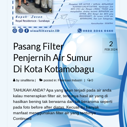
2
Pasang Filter
FEB 2024
Penjernih Air Sumur
Di Kota Kotamobagu
by
sinafilteria
|
posted in:
Filterisasi Industri
|
0
TAHUKAH ANDA? Apa yang akan terjadi pada air anda
kalau menerapkan filter air, tentunya hasil air yang di
hasilkan bening tak berwarna dan tak beraroma seperti
pada foto before after diatas. Kecuali itu banyak
manfaat menggunakan filter air yang tentunya …
Continued