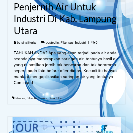
Penjernih Air Untuk
Industri Di Kab. Lampung
Utara
by
sinafilteria
|
posted in:
Filterisasi Industri
|
0
TAHUKAH ANDA? Apa yang akan terjadi pada air anda
seandainya menerapkan saringan air, tentunya hasil air
yang di hasilkan jernih tak berwarna dan tak beraroma
seperti pada foto before after diatas. Kecuali itu banyak
manfaat mengaplikasikan saringan air yang tentunya …
Continued
filter air
,
Filter Air Sumur
,
Sina Filter