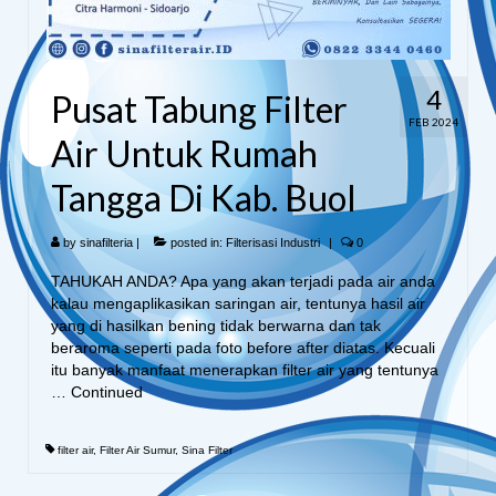
4
Pusat Tabung Filter
FEB 2024
Air Untuk Rumah
Tangga Di Kab. Buol
by
sinafilteria
|
posted in:
Filterisasi Industri
|
0
TAHUKAH ANDA? Apa yang akan terjadi pada air anda
kalau mengaplikasikan saringan air, tentunya hasil air
yang di hasilkan bening tidak berwarna dan tak
beraroma seperti pada foto before after diatas. Kecuali
itu banyak manfaat menerapkan filter air yang tentunya
…
Continued
filter air
,
Filter Air Sumur
,
Sina Filter