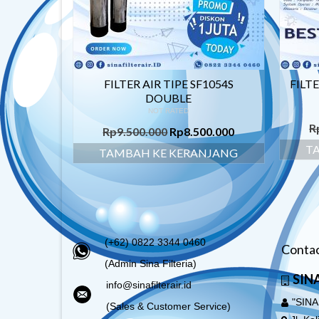
FILTER AIR TIPE SF1054S
FILTE
DOUBLE
NOT RATED
R
Rp
9.500.000
Rp
8.500.000
T
TAMBAH KE KERANJANG
(+62) 0822 3344 0460
Contac
(Admin Sina Filteria)
SINA
info@sinafilterair.id
"SINA
(Sales & Customer Service)