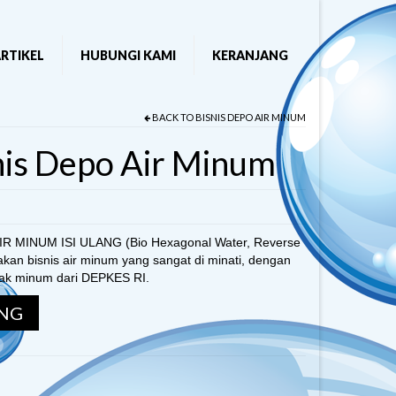
RTIKEL
HUBUNGI KAMI
KERANJANG
BACK TO
BISNIS DEPO AIR MINUM
nis Depo Air Minum
R MINUM ISI ULANG (Bio Hexagonal Water, Reverse
kan bisnis air minum yang sangat di minati, dengan
ayak minum dari DEPKES RI.
NG