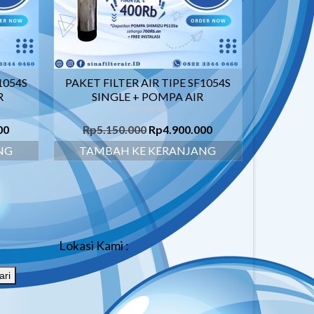
1054S
PAKET FILTER AIR TIPE SF1054S
R
SINGLE + POMPA AIR
NOT RATED
00
Rp
5.150.000
Rp
4.900.000
NG
TAMBAH KE KERANJANG
Lokasi Kami :
ari