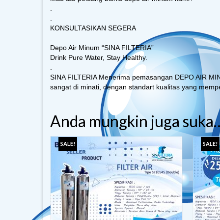
.
.
KONSULTASIKAN SEGERA
.
Depo Air Minum “SINA FILTERIA”
Drink Pure Water, Stay Healthy.
.
SINA FILTERIA
Menerima pemasangan DEPO AIR MINUM 
sangat di minati, dengan standart kualitas yang memp
Anda mungkin juga suka
SALE!
SALE!