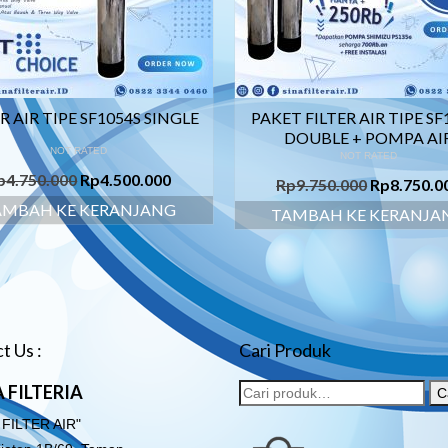
R AIR TIPE SF1054S SINGLE
PAKET FILTER AIR TIPE SF
DOUBLE + POMPA AI
NOT RATED
NOT RATED
p
4.750.000
Rp
4.500.000
Rp
9.750.000
Rp
8.750.0
AMBAH KE KERANJANG
TAMBAH KE KERANJA
t Us :
Cari Produk
 FILTERIA
C
 FILTER AIR"