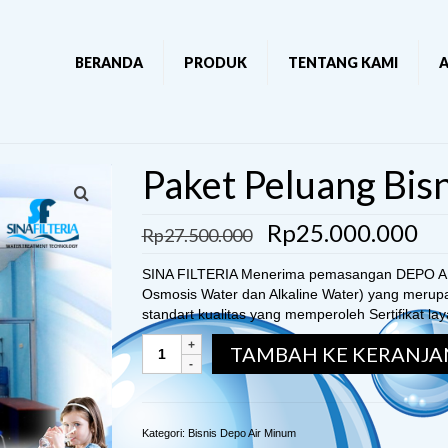
BERANDA
PRODUK
TENTANG KAMI
A
Paket Peluang Bis
Rp
25.000.000
Rp
27.500.000
SINA FILTERIA Menerima pemasangan DEPO AI
Osmosis Water dan Alkaline Water) yang merupa
standart kualitas yang memperoleh Sertifikat l
TAMBAH KE KERANJA
Kategori:
Bisnis Depo Air Minum