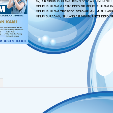
Tag:
AIR MINUM ISI ULANG
,
BISNIS DEPO AIR MINUM ISI U
MINUM ISI ULANG GRESIK
,
DEPO AIR MINUM ISI ULANG K
MINUM ISI ULANG TROSOBO
,
DEPO AIR MINUM ISI ULAN
MINUM SURABAYA
,
ISI ULANG AIR MINUM
,
PAKET DEPO AI