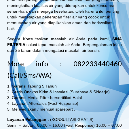
meningkatkan kualitas air yang diterapkan untuk konsumsi
sehari-hari, dan menjaga kesehatan. Oleh karena itu, penting
untuk menetapkan penerapan filter air yang cocok untuk
memutuskan air yang diaplikasikan aman dan berkwalitas
baik.
Segera Konsultasikan masalah air Anda pada kami,
SINA
FILTERIA
solusi tepat masalah air Anda. Berpengalaman lebih
dari 25 tahun dalam mengatasi masalah air bersih.
More info : 082233440460
(Call/Sms/WA)
1. Garansi Tabung 5 Tahun
2. Gratis Ongkos Kirim & Instalasi (Surabaya & Sidoarjo)
3. Garansi Media Filter bersertifikat Halal
4. Layanan Aftersales (Fast Response)
5. Menyediakan / menjual sparepart .
Layanan Pelanggan :
(KONSULTASI GRATIS)
Senin – Sabtu : 08.00 – 16.00 (Fast Response) 16.00 – 07.00