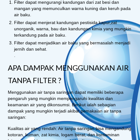
Filter dapat mengurangi kandungan dari zat besi dan
mangan yang memunculkan warna kuning dan keruh pada
air baku.
Filter dapat menjerat kandungan pestisida,kapur,zat
unorganik, warna, bau dan kandungan kimia yang mungkin
terkandung pada air baku.
Filter dapat menjadikan air baku yang bermasalah menjadi
jernih dan sehat.
.
APA DAMPAK MENGGUNAKAN AIR
TANPA FILTER ?
Menggunakan air tanpa saringan dapat memiliki beberapa
pengaruh yang mungkin mempengaruhi kwalitas dan
keamanan air yang dikonsumsi. Berikut ialah sebagian
dampak yang mungkin terjadi akibat pemakaian air tanpa
saringan:
Kualitas air yang rendah: Air tanpa saringan bisa mengandung
kotoran, kuman, zat kimia, logam berat, dan kontaminan