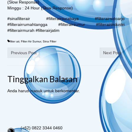
(Slow Response)
Minggu : 24 Hour (Slow Response)
#sinafilterair #filterairsurabaya #filterairsidoarjo
#filterairrumahtangga #filterairsumur #filterairindustri
#filterairmurah #filterairjatim
filter air
,
Filter Air Sumur
,
Sina Filter
Previous Post
Next Post
Tinggalkan Balasan
Anda harus
masuk
untuk berkomentar.
(+62) 0822 3344 0460