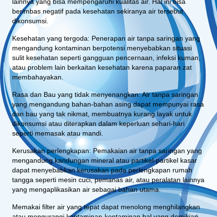
lainnya yang bisa mempengaruhi kualitas air. Hal ini bisa
berimbas negatif pada kesehatan sekiranya air tersebut
dikonsumsi.
Kesehatan yang tergoda: Penerapan air tanpa saringan yang
mengandung kontaminan berpotensi menyebabkan situasi
sulit kesehatan seperti gangguan pencernaan, infeksi kuman,
atau problem lain berkaitan kesehatan karena paparan zat
membahayakan.
Rasa dan Bau yang tidak menyenangkan: Air tanpa saringan
yang mengandung bahan-bahan asing dapat mempunyai rasa
dan bau yang tak nikmat, membuatnya kurang layak untuk
dikonsumsi atau diterapkan dalam keperluan sehari-hari
seperti memasak atau mandi.
Kerusakan perlengkapan: Pemakaian air tanpa saringan yang
mengandung kandungan mineral atau partikel-partikel kasar
dapat menyebabkan kerusakan pada perlengkapan rumah
tangga seperti mesin cuci, pemanas air, atau peralatan lainnya
yang mengaplikasikan air sebagai bahan utama.
Memakai filter air yang tepat dapat menolong menghilangkan
atau mengurangi kontaminan-kontaminan hal yang demikian,