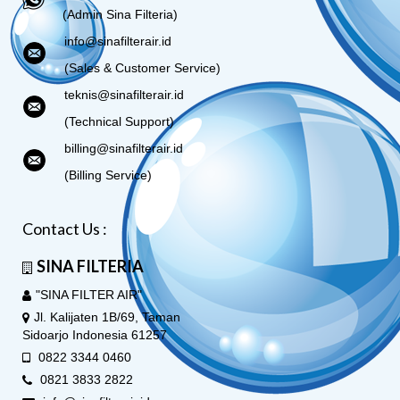
(Admin Sina Filteria)
info@sinafilterair.id
(Sales & Customer Service)
teknis@sinafilterair.id
(Technical Support)
billing@sinafilterair.id
(Billing Service)
Contact Us :
SINA FILTERIA
"SINA FILTER AIR"
Jl. Kalijaten 1B/69, Taman
Sidoarjo Indonesia 61257
0822 3344 0460
0821 3833 2822