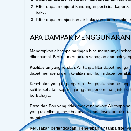
Filter dapat menjerat kandungan pestisida,kapur,z
baku.
Filter dapat menjadikan air baku yang bermasalah m
.
APA DAMPAK MENGGUNAKAN AI
Menerapkan air tanpa saringan bisa mempunyai seba
dikonsumsi. Berikut merupakan sebagian dampak yang 
Kualitas air yang rendah: Air tanpa filter dapat meng
dapat mempengaruhi kwalitas air. Hal ini dapat beraki
Kesehatan yang terpengaruh: Pengaplikasian air ta
sulit kesehatan seperti gangguan pencernaan, infeksi
berbahaya.
Rasa dan Bau yang tidak menyenangkan: Air tanpa s
yang tak nikmat, membuatnya kurang layak untuk dik
mandi.
Kerusakan perlengkapan: Penerapan air tanpa filter y