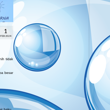
1
FEB 2024
ih tidak
pa besar
ir baku.