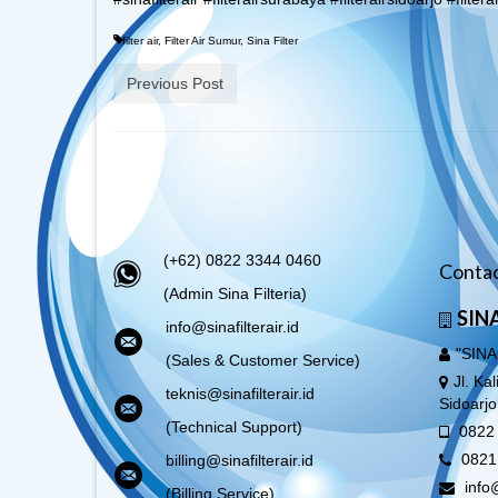
filter air
,
Filter Air Sumur
,
Sina Filter
Previous Post
(+62) 0822 3344 0460
Contac
(Admin Sina Filteria)
SINA
info@sinafilterair.id
"SINA
(Sales & Customer Service)
Jl. Ka
teknis@sinafilterair.id
Sidoarj
(Technical Support)
0822 
0821
billing@sinafilterair.id
info@
(Billing Service)