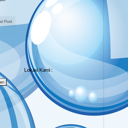
xt Post
Lokasi Kami :
ari