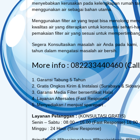
menyebabkan kerusakan pada kelengkapan rumah tangg
menggunakan air sebagai bahan utama.
Menggunakan filter air yang tepat bisa menolong me
kwalitas air yang diterapkan untuk konsumsi sehari-h
pemakaian filter air yang sesuai untuk mempertimbang
Segera Konsultasikan masalah air Anda pada kami,
tahun dalam mengatasi masalah air bersih.
More info : 082233440460 (Cal
1. Garansi Tabung 5 Tahun
2. Gratis Ongkos Kirim & Instalasi (Surabaya & Sidoarj
3. Garansi Media Filter bersertifikat Halal
4. Layanan Aftersales (Fast Response)
5. Menyediakan / menjual sparepart .
Layanan Pelanggan :
(KONSULTASI GRATIS)
Senin – Sabtu : 08.00 – 16.00 (Fast Response) 16.00
Minggu : 24 Hour (Slow Response)
#sinafilterair #filterairsurabaya #filterairsidoarjo #filter