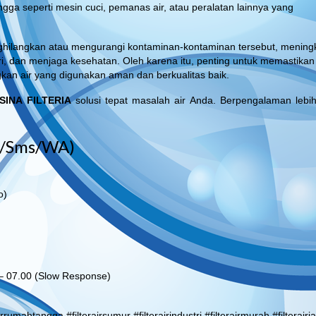
a seperti mesin cuci, pemanas air, atau peralatan lainnya yang
nghilangkan atau mengurangi kontaminan-kontaminan tersebut, mening
ari, dan menjaga kesehatan. Oleh karena itu, penting untuk memastikan
kan air yang digunakan aman dan berkualitas baik.
SINA FILTERIA
solusi tepat masalah air Anda. Berpengalaman lebih
l/Sms/WA)
o)
 – 07.00 (Slow Response)
airrumahtangga #filterairsumur #filterairindustri #filterairmurah #filterairj