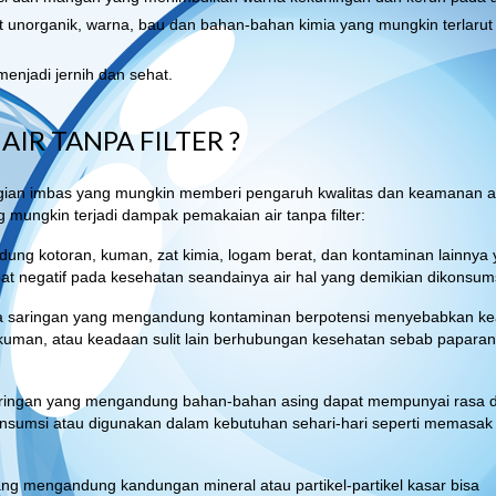
at unorganik, warna, bau dan bahan-bahan kimia yang mungkin terlarut
enjadi jernih dan sehat.
R TANPA FILTER ?
gian imbas yang mungkin memberi pengaruh kwalitas dan keamanan a
mungkin terjadi dampak pemakaian air tanpa filter:
andung kotoran, kuman, zat kimia, logam berat, dan kontaminan lainnya
bat negatif pada kesehatan seandainya air hal yang demikian dikonsums
npa saringan yang mengandung kontaminan berpotensi menyebabkan k
 kuman, atau keadaan sulit lain berhubungan kesehatan sebab paparan
aringan yang mengandung bahan-bahan asing dapat mempunyai rasa 
onsumsi atau digunakan dalam kebutuhan sehari-hari seperti memasak
ang mengandung kandungan mineral atau partikel-partikel kasar bisa