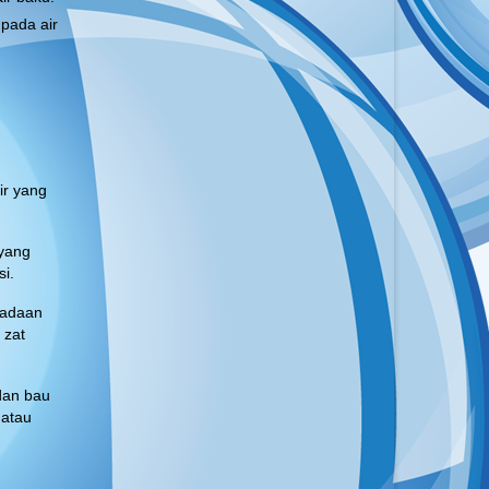
 pada air
ir yang
 yang
i.
eadaan
 zat
dan bau
 atau