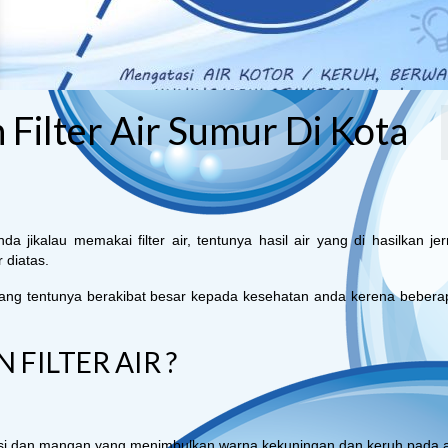
 Filter Air Sumur Di Kota
ikalau memakai filter air, tentunya hasil air yang di hasilkan jern
 diatas.
yang tentunya berakibat besar kepada kesehatan anda kerena bebera
ILTER AIR ?
si dan mangan yang menimbulkan warna kekuningan dan keruh pada a