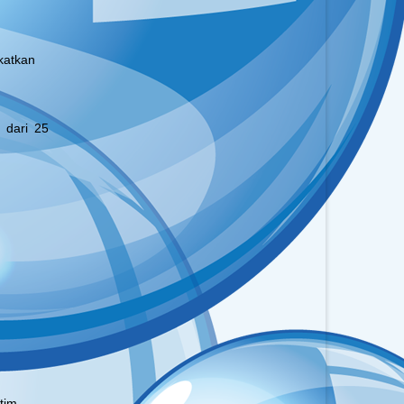
katkan
 dari 25
atim