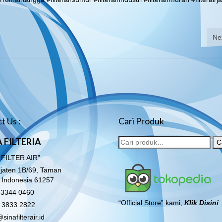
Ne
t Us :
Cari Produk
 FILTERIA
C
 FILTER AIR"
lijaten 1B/69, Taman
o Indonesia 61257
3344 0460
“Official Store” kami,
Klik Disini
 3833 2822
sinafilterair.id