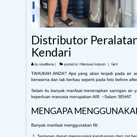
Distributor Peralatan
Kendari
by
sinafilteria
|
posted in:
Filterisasi Industri
|
0
TAHUKAH ANDA? Apa yang akan terjadi pada air anda j
berwarna dan tak berbau seperti pada foto before after
Selain itu banyak manfaat menerapkan saringan air 
keperluan manusia merupakan AIR. ~Salam SEHAT
MENGAPA MENGGUNAKAN F
Banyak manfaat menggunakan filt:
Saringan dapat mengurangi kandungan dari zat be