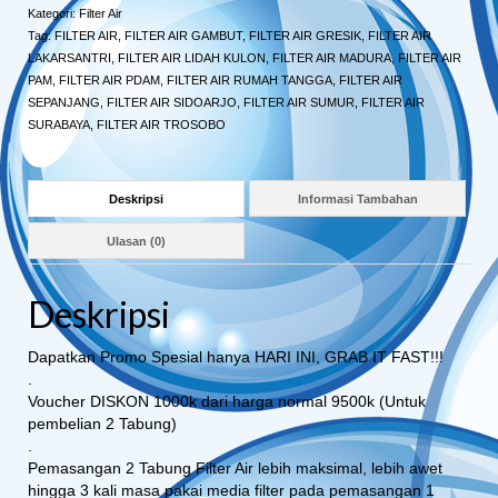
Kategori:
Filter Air
Tag:
FILTER AIR
,
FILTER AIR GAMBUT
,
FILTER AIR GRESIK
,
FILTER AIR
LAKARSANTRI
,
FILTER AIR LIDAH KULON
,
FILTER AIR MADURA
,
FILTER AIR
PAM
,
FILTER AIR PDAM
,
FILTER AIR RUMAH TANGGA
,
FILTER AIR
SEPANJANG
,
FILTER AIR SIDOARJO
,
FILTER AIR SUMUR
,
FILTER AIR
SURABAYA
,
FILTER AIR TROSOBO
Deskripsi
Informasi Tambahan
Ulasan (0)
Deskripsi
Dapatkan Promo Spesial hanya HARI INI, GRAB IT FAST!!!
.
Voucher DISKON 1000k dari harga normal 9500k (Untuk
pembelian 2 Tabung)
.
Pemasangan 2 Tabung Filter Air lebih maksimal, lebih awet
hingga 3 kali masa pakai media filter pada pemasangan 1