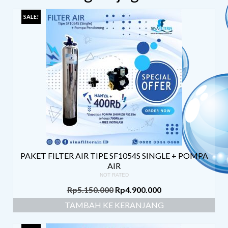
SALE!
PAKET FILTER AIR TIPE SF1054S SINGLE + POMPA
AIR
NOT RATED
Rp
5.150.000
Rp
4.900.000
TAMBAH KE KERANJANG