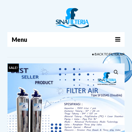
Menu
BACK TO
FILTER AIR
BERANDA
PRODUK
SALE!
TENTANG KAMI
ARTIKEL
HUBUNGI KAMI
KERANJANG