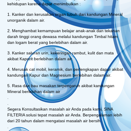
kehidupan karena dapat menimbulkan :
1. Kanker dan kerusakan organ tubuh dari kandungan Mineral
unorganik dalam air.
2. Menghambat kemampuan belajar anak-anak dan tekanan
darah tinggi orang dewasa melalui kandungan Timbal hitam
dan logam berat yang berlebihan dalam air.
3. Kanker saluran urin, kekeringan rambut, kulit dan mata
akibat Kaporit berlebihan dalam air.
4. Merusak cat mobil, keramik, dan perlengkapan dapur akibat
kandungan Kapur dan Magnesium berlebihan dalam air.
5. Rasa dan bau masakan terpengaruh akibat kandungan
Mineral berlebihan dalam air
.
.
Segera Konsultasikan masalah air Anda pada kami, SINA
FILTERIA solusi tepat masalah air Anda. Berpengalaman lebih
dari 20 tahun dalam mengatasi masalah air bersih.
.