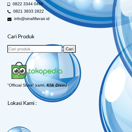
0822 3344 0460
0821 3833 2822
info@sinafilterair.id
Cari Produk
Cari
“Official Store” kami,
Klik Disini
Lokasi Kami :