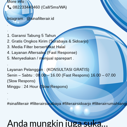
More info :
082233440460 (Call/Sms/WA)
.
Intagram : @sinafilterair.id
.
.
1. Garansi Tabung 5 Tahun
2. Gratis Ongkos Kirim (Surabaya & Sidoarjo)
3. Media Filter bersertifikat Halal
4. Layanan Aftersales (Fast Response)
5. Menyediakan / menjual sparepart .
.
Layanan Pelanggan : (KONSULTASI GRATIS)
Senin – Sabtu : 08.00 – 16.00 (Fast Respons) 16.00 – 07.00
(Slow Respons)
Minggu : 24 Hour (Slow Respons)
.
.
#sinafilterair
#filterairsurabaya
#filterairsidoarjo
#filterairrumahtan
Anda mungkin juga suka…