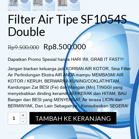
Filter Air Tipe SF1054S
Double
Rp
8.500.000
Rp
9.500.000
Dapatkan Promo Spesial hanya HARI INI, GRAB IT FAST!!!
Jangan biarkan keluarga jadi KORBAN AIR KOTOR, Sina Filter
Air Perlindungan Ekstra AIR ANDA mampu MEMBASMI AIR
KOTOR / KERUH, BERWARNA KUNING/COKLAT/HITAM,
Kandungan Zat BESI (Fe) dan Mangan (Mn) TINGGI yang
menyebabkan dinding keramik BERKERAK dan HITAM, BAU
Banger dan BESI yang MENYENGAT, Air terasa LICIN dan
BERMINYAK, Dan Lain Sebagainya , Konsultasikan SEGERA!
TAMBAH KE KERANJANG