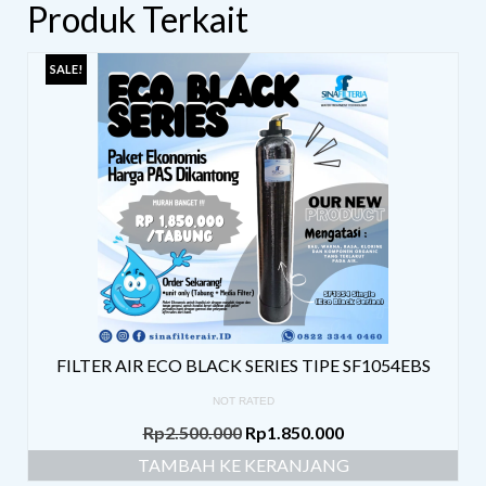
Produk Terkait
SALE!
FILTER AIR ECO BLACK SERIES TIPE SF1054EBS
NOT RATED
Rp
2.500.000
Rp
1.850.000
TAMBAH KE KERANJANG