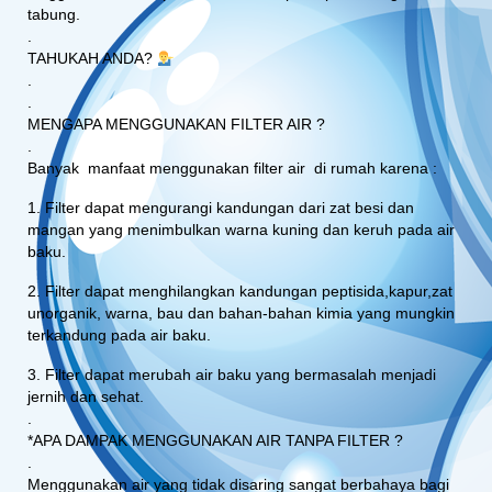
tabung.
.
TAHUKAH ANDA?
.
.
MENGAPA MENGGUNAKAN FILTER AIR ?
.
Banyak manfaat menggunakan filter air di rumah karena :
1. Filter dapat mengurangi kandungan dari zat besi dan
mangan yang menimbulkan warna kuning dan keruh pada air
baku.
2. Filter dapat menghilangkan kandungan peptisida,kapur,zat
unorganik, warna, bau dan bahan-bahan kimia yang mungkin
terkandung pada air baku.
3. Filter dapat merubah air baku yang bermasalah menjadi
jernih dan sehat.
.
*APA DAMPAK MENGGUNAKAN AIR TANPA FILTER ?
.
Menggunakan air yang tidak disaring sangat berbahaya bagi