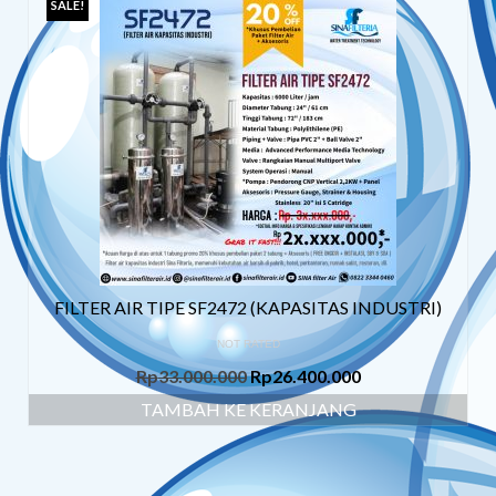
SALE!
FILTER AIR TIPE SF2472 (KAPASITAS INDUSTRI)
NOT RATED
Rp
33.000.000
Rp
26.400.000
TAMBAH KE KERANJANG