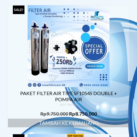
SALE!
PAKET FILTER AIR TIPE SF1054S DOUBLE +
POMPA AIR
NOT RATED
Rp
9.750.000
Rp
8.750.000
TAMBAH KE KERANJANG