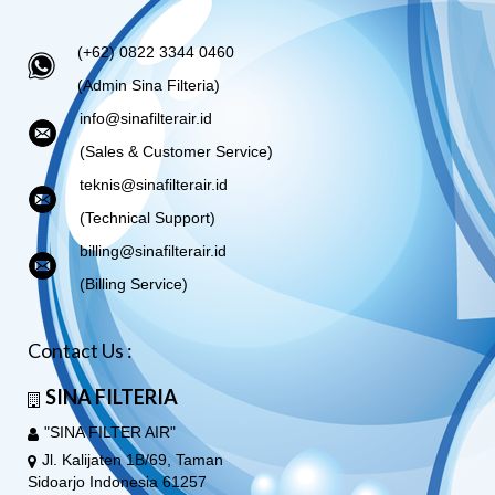
(+62) 0822 3344 0460
(Admin Sina Filteria)
info@sinafilterair.id
(Sales & Customer Service)
teknis@sinafilterair.id
(Technical Support)
billing@sinafilterair.id
(Billing Service)
Contact Us :
SINA FILTERIA
"SINA FILTER AIR"
Jl. Kalijaten 1B/69, Taman
Sidoarjo Indonesia 61257