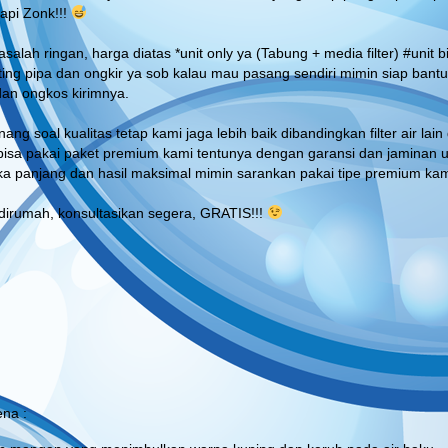
api Zonk!!!
alah ringan, harga diatas *unit only ya (Tabung + media filter) #unit b
ing pipa dan ongkir ya sob kalau mau pasang sendiri mimin siap bantu 
 dan ongkos kirimnya.
nang soal kualitas tetap kami jaga lebih baik dibandingkan filter air l
bisa pakai paket premium kami tentunya dengan garansi dan jaminan uan
gka panjang dan hasil maksimal mimin sarankan pakai tipe premium kam
r dirumah, konsultasikan segera, GRATIS!!!
na :