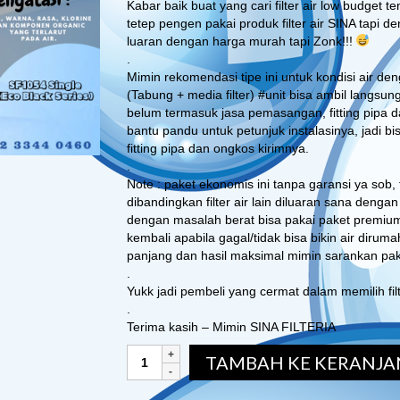
Kabar baik buat yang cari filter air low budget 
tetep pengen pakai produk filter air SINA tapi d
luaran dengan harga murah tapi Zonk!!!
.
Mimin rekomendasi tipe ini untuk kondisi air den
(Tabung + media filter) #unit bisa ambil langsung
belum termasuk jasa pemasangan, fitting pipa d
bantu pandu untuk petunjuk instalasinya, jadi bi
fitting pipa dan ongkos kirimnya.
.
Note : paket ekonomis ini tanpa garansi ya sob, t
dibandingkan filter air lain diluaran sana denga
dengan masalah berat bisa pakai paket premiu
kembali apabila gagal/tidak bisa bikin air dirum
panjang dan hasil maksimal mimin sarankan pak
.
Yukk jadi pembeli yang cermat dalam memilih fil
.
Terima kasih – Mimin SINA FILTERIA
TAMBAH KE KERANJA