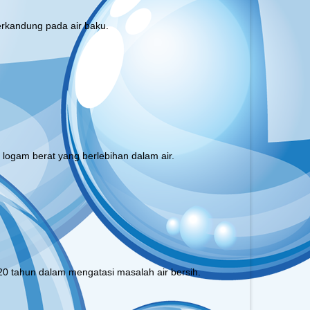
erkandung pada air baku.
ogam berat yang berlebihan dalam air.
20 tahun dalam mengatasi masalah air bersih.