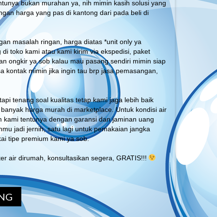
tentunya bukan murahan ya, nih mimin kasih solusi yang
engan harga yang pas di kantong dari pada beli di
gan masalah ringan, harga diatas *unit only ya
 di toko kami atau kami kirim via ekspedisi, paket
an ongkir ya sob kalau mau pasang sendiri mimin siap
sa kontak mimin jika ingin tau brp jasa pemasangan,
api tenang soal kualitas tetap kami jaga lebih baik
n banyak harga murah di marketplace. Untuk kondisi air
m kami tentunya dengan garansi dan jaminan uang
ahmu jadi jernih, satu lagi untuk pemakaian jangka
ai tipe premium kami ya sob.
ter air dirumah, konsultasikan segera, GRATIS!!!
NG