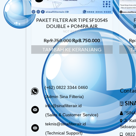
PAKET FILTER AIR TIPE SF1054S
F
DOUBLE + POMPA AIR
NOT RATED
Rp
9.750.000
Rp
8.750.000
Rp
TAMBAH KE KERANJANG
T
(+62) 0822 3344 0460
Contac
(Admin Sina Filteria)
SINA
info@sinafilterair.id
"SINA
(Sales & Customer Service)
Jl. Ka
teknis@sinafilterair.id
Sidoarj
(Technical Support)
0822 