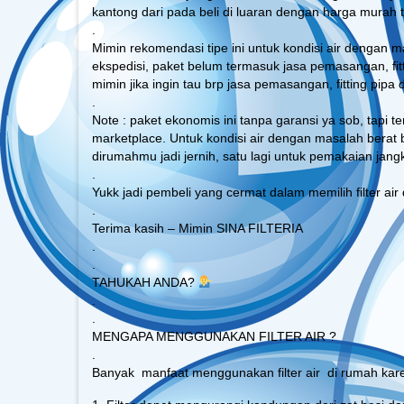
kantong dari pada beli di luaran dengan harga murah t
.
Mimin rekomendasi tipe ini untuk kondisi air dengan mas
ekspedisi, paket belum termasuk jasa pemasangan, fitt
mimin jika ingin tau brp jasa pemasangan, fitting pipa
.
Note : paket ekonomis ini tanpa garansi ya sob, tapi te
marketplace. Untuk kondisi air dengan masalah berat 
dirumahmu jadi jernih, satu lagi untuk pemakaian jan
.
Yukk jadi pembeli yang cermat dalam memilih filter ai
.
Terima kasih – Mimin SINA FILTERIA
.
.
TAHUKAH ANDA?
.
.
MENGAPA MENGGUNAKAN FILTER AIR ?
.
Banyak manfaat menggunakan filter air di rumah kare