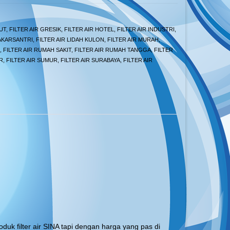
UT
,
FILTER AIR GRESIK
,
FILTER AIR HOTEL
,
FILTER AIR INDUSTRI
,
LAKARSANTRI
,
FILTER AIR LIDAH KULON
,
FILTER AIR MURAH
,
,
FILTER AIR RUMAH SAKIT
,
FILTER AIR RUMAH TANGGA
,
FILTER
R
,
FILTER AIR SUMUR
,
FILTER AIR SURABAYA
,
FILTER AIR
oduk filter air SINA tapi dengan harga yang pas di