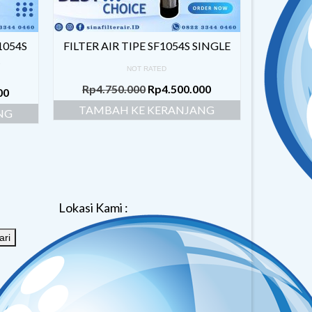
1054S
FILTER AIR TIPE SF1054S SINGLE
R
NOT RATED
Rp
4.750.000
Rp
4.500.000
00
TAMBAH KE KERANJANG
NG
Lokasi Kami :
ari