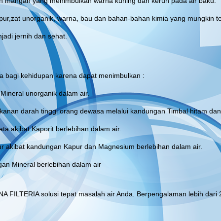
dan mangan yang menimbulkan warna kuning dan keruh pada air baku.
apur,zat unorganik, warna, bau dan bahan-bahan kimia yang mungkin t
adi jernih dan sehat.
ya bagi kehidupan karena dapat menimbulkan :
Mineral unorganik dalam air.
nan darah tinggi orang dewasa melalui kandungan Timbal hitam dan l
ata akibat Kaporit berlebihan dalam air.
ur akibat kandungan Kapur dan Magnesium berlebihan dalam air.
an Mineral berlebihan dalam air
A FILTERIA solusi tepat masalah air Anda. Berpengalaman lebih dari 