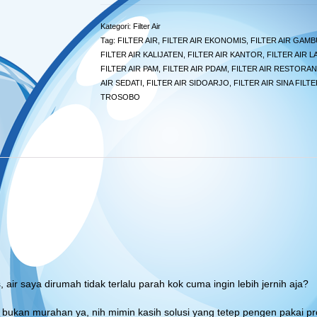
Kategori:
Filter Air
Tag:
FILTER AIR
,
FILTER AIR EKONOMIS
,
FILTER AIR GAMB
FILTER AIR KALIJATEN
,
FILTER AIR KANTOR
,
FILTER AIR 
FILTER AIR PAM
,
FILTER AIR PDAM
,
FILTER AIR RESTORAN
AIR SEDATI
,
FILTER AIR SIDOARJO
,
FILTER AIR SINA FILTE
TROSOBO
air saya dirumah tidak terlalu parah kok cuma ingin lebih jernih aja?
ya bukan murahan ya, nih mimin kasih solusi yang tetep pengen pakai pr