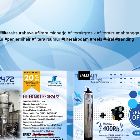
#filterairsurabaya #filterairsidoarjo #filterairgresik #filterairrumahtangga
r #penjernihair #filterairsumur #filterairpdam #reels #viral #tranding
SALE!