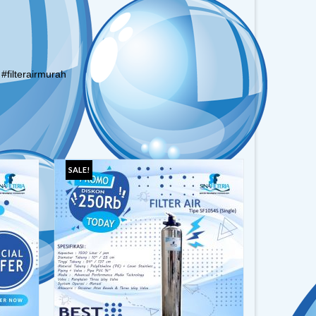
 #filterairmurah
SALE!