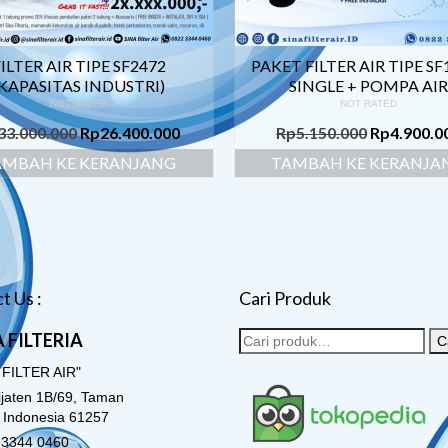
ILTER AIR TIPE SF2472
PAKET FILTER AIR TIPE SF
(KAPASITAS INDUSTRI)
SINGLE + POMPA AI
NOT RATED
NOT RATED
33.000.000
Rp
26.400.000
Rp
5.150.000
Rp
4.900.0
AMBAH KE KERANJANG
TAMBAH KE KERANJA
t Us :
Cari Produk
 FILTERIA
C
 FILTER AIR"
lijaten 1B/69, Taman
o Indonesia 61257
3344 0460