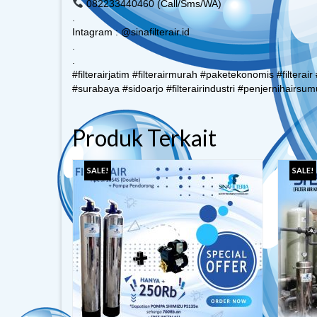
082233440460 (Call/Sms/WA)
.
Intagram : @sinafilterair.id
.
.
#filterairjatim #filterairmurah #paketekonomis #filterair 
#surabaya #sidoarjo #filterairindustri #penjernihairsumu
Produk Terkait
SALE!
SALE!