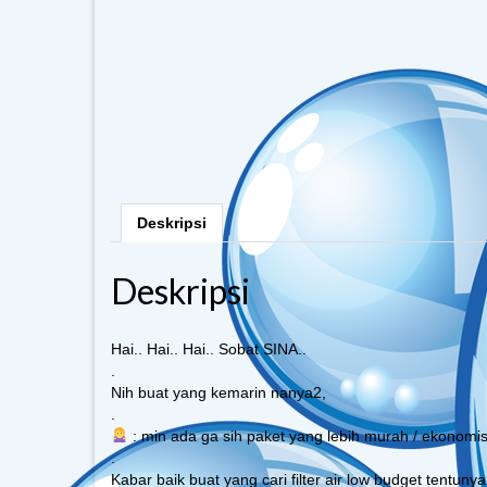
Deskripsi
Deskripsi
Hai.. Hai.. Hai.. Sobat SINA..
.
Nih buat yang kemarin nanya2,
.
: min ada ga sih paket yang lebih murah / ekonomis, 
.
Kabar baik buat yang cari filter air low budget tentun