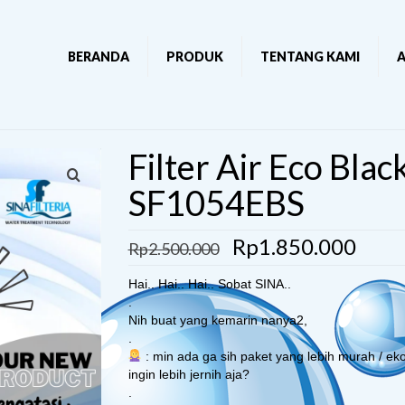
BERANDA
PRODUK
TENTANG KAMI
A
Filter Air Eco Blac
SF1054EBS
Rp
1.850.000
Rp
2.500.000
Hai.. Hai.. Hai.. Sobat SINA..
.
Nih buat yang kemarin nanya2,
.
: min ada ga sih paket yang lebih murah / ek
ingin lebih jernih aja?
.