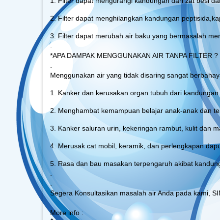
1. Filter dapat mengurangi kandungan dari zat besi 
2. Filter dapat menghilangkan kandungan peptisida,k
3. Filter dapat merubah air baku yang bermasalah menj
.
*APA DAMPAK MENGGUNAKAN AIR TANPA FILTER ?
.
Menggunakan air yang tidak disaring sangat berbaha
1. Kanker dan kerusakan organ tubuh dari kandungan 
2. Menghambat kemampuan belajar anak-anak dan teka
3. Kanker saluran urin, kekeringan rambut, kulit dan m
4. Merusak cat mobil, keramik, dan perlengkapan dap
5. Rasa dan bau masakan terpengaruh akibat kandung
.
.
Segera Konsultasikan masalah air Anda pada kami, SIN
.
More info :