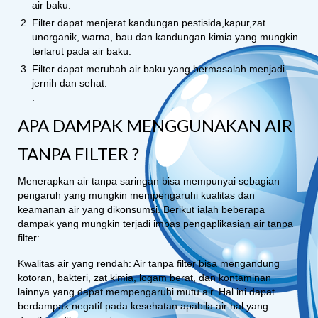
air baku.
Filter dapat menjerat kandungan pestisida,kapur,zat
unorganik, warna, bau dan kandungan kimia yang mungkin
terlarut pada air baku.
Filter dapat merubah air baku yang bermasalah menjadi
jernih dan sehat.
.
APA DAMPAK MENGGUNAKAN AIR
TANPA FILTER ?
Menerapkan air tanpa saringan bisa mempunyai sebagian
pengaruh yang mungkin mempengaruhi kualitas dan
keamanan air yang dikonsumsi. Berikut ialah beberapa
dampak yang mungkin terjadi imbas pengaplikasian air tanpa
filter:
Kwalitas air yang rendah: Air tanpa filter bisa mengandung
kotoran, bakteri, zat kimia, logam berat, dan kontaminan
lainnya yang dapat mempengaruhi mutu air. Hal ini dapat
berdampak negatif pada kesehatan apabila air hal yang