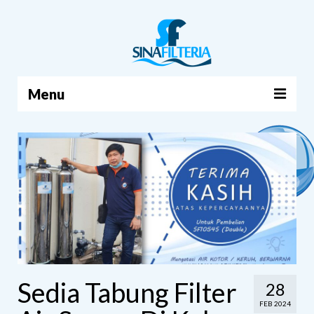
Menu
BERANDA
PRODUK
TENTANG KAMI
ARTIKEL
HUBUNGI KAMI
KERANJANG
Sedia Tabung Filter
28
FEB 2024