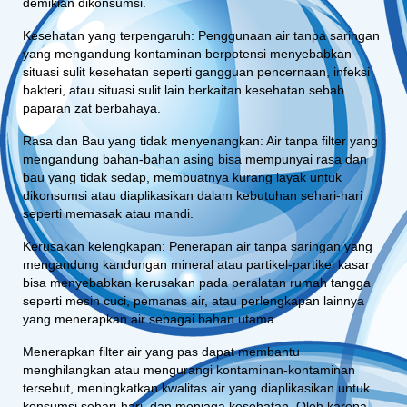
demikian dikonsumsi.
Kesehatan yang terpengaruh: Penggunaan air tanpa saringan
yang mengandung kontaminan berpotensi menyebabkan
situasi sulit kesehatan seperti gangguan pencernaan, infeksi
bakteri, atau situasi sulit lain berkaitan kesehatan sebab
paparan zat berbahaya.
Rasa dan Bau yang tidak menyenangkan: Air tanpa filter yang
mengandung bahan-bahan asing bisa mempunyai rasa dan
bau yang tidak sedap, membuatnya kurang layak untuk
dikonsumsi atau diaplikasikan dalam kebutuhan sehari-hari
seperti memasak atau mandi.
Kerusakan kelengkapan: Penerapan air tanpa saringan yang
mengandung kandungan mineral atau partikel-partikel kasar
bisa menyebabkan kerusakan pada peralatan rumah tangga
seperti mesin cuci, pemanas air, atau perlengkapan lainnya
yang menerapkan air sebagai bahan utama.
Menerapkan filter air yang pas dapat membantu
menghilangkan atau mengurangi kontaminan-kontaminan
tersebut, meningkatkan kwalitas air yang diaplikasikan untuk
konsumsi sehari-hari, dan menjaga kesehatan. Oleh karena