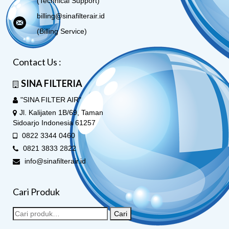
(Technical Support)
billing@sinafilterair.id
(Billing Service)
Contact Us :
SINA FILTERIA
"SINA FILTER AIR"
Jl. Kalijaten 1B/69, Taman
Sidoarjo Indonesia 61257
0822 3344 0460
0821 3833 2822
info@sinafilterair.id
Cari Produk
Cari