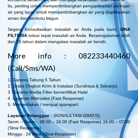
itu, penting untuk mempertimbangkan pengaplikasian saringan
air yang layak untuk mempertimbangkan air yang diaplikasikan
aman dan bermutu bagus.
Segera Konsultasikan masalah air Anda pada kami,
SINA
FILTERIA
solusi tepat masalah air Anda. Berpengalaman lebih
dari 25 tahun dalam mengatasi masalah air bersih.
More info : 082233440460
(Call/Sms/WA)
1. Garansi Tabung 5 Tahun
2. Gratis Ongkos Kirim & Instalasi (Surabaya & Sidoarjo)
3. Garansi Media Filter bersertifikat Halal
4. Layanan Aftersales (Fast Response)
5. Menyediakan / menjual sparepart .
Layanan Pelanggan :
(KONSULTASI GRATIS)
Senin – Sabtu : 08.00 – 16.00 (Fast Response) 16.00 – 07.00
(Slow Response)
Minggu : 24 Hour (Slow Response)