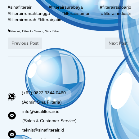
#sinafilterair #filterairsurabaya #filterairsidoarjo
#filterairrumahtangga #filterairsumur #filterairindustri
#filterairmurah #filterairjatim
filter air
,
Filter Air Sumur
,
Sina Filter
Previous Post
Next Post
(+62) 0822 3344 0460
(Admin Sina Filteria)
info@sinafilterair.id
(Sales & Customer Service)
teknis@sinafilterair.id