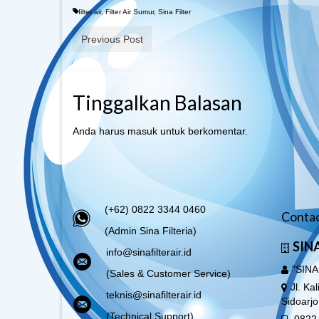
filter air
,
Filter Air Sumur
,
Sina Filter
Previous Post
Tinggalkan Balasan
Anda harus
masuk
untuk berkomentar.
(+62) 0822 3344 0460
Contac
(Admin Sina Filteria)
SINA
info@sinafilterair.id
"SINA
(Sales & Customer Service)
Jl. Ka
teknis@sinafilterair.id
Sidoarj
(Technical Support)
0822 