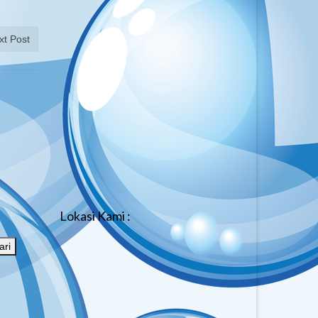
xt Post
Lokasi Kami :
ari