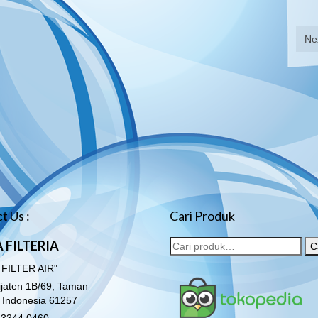
Ne
t Us :
Cari Produk
 FILTERIA
C
 FILTER AIR"
lijaten 1B/69, Taman
o Indonesia 61257
3344 0460