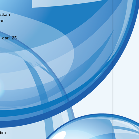
atkan
kan
 dari 25
atim