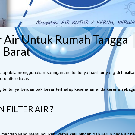
er Air Untuk Rumah Tangga
 Barat
pabila menggunakan saringan air, tentunya hasil air yang di hasilka
re after diatas.
ng tentunya berdampak besar terhadap kesehatan anda kerena sebagi
ILTER AIR ?
dan mangan yang memunculkan warna kekuningan dan keruh pada air ba