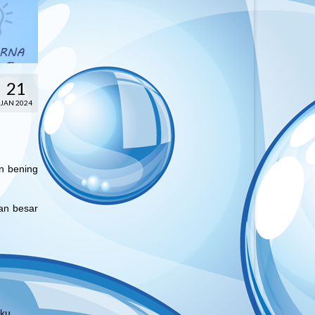
21
JAN 2024
n bening
an besar
ku.