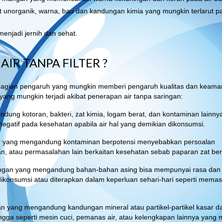
at unorganik, warna, bau dan kandungan kimia yang mungkin terlarut pa
enjadi jernih dan sehat.
R TANPA FILTER ?
sebagian pengaruh yang mungkin memberi pengaruh kualitas dan keama
ang mungkin terjadi akibat penerapan air tanpa saringan:
ndung kotoran, bakteri, zat kimia, logam berat, dan kontaminan lainny
 negatif pada kesehatan apabila air hal yang demikian dikonsumsi.
ter yang mengandung kontaminan berpotensi menyebabkan persoalan
n, atau permasalahan lain berkaitan kesehatan sebab paparan zat be
ingan yang mengandung bahan-bahan asing bisa mempunyai rasa dan
ikonsumsi atau diterapkan dalam keperluan sehari-hari seperti memas
n yang mengandung kandungan mineral atau partikel-partikel kasar d
ga seperti mesin cuci, pemanas air, atau kelengkapan lainnya yang