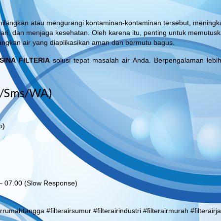
hilangkan atau mengurangi kontaminan-kontaminan tersebut, meningk
-hari, dan menjaga kesehatan. Oleh karena itu, penting untuk memutus
bangkan air yang diaplikasikan aman dan bermutu bagus.
SINA FILTERIA
solusi tepat masalah air Anda. Berpengalaman lebih
l/Sms/WA)
o)
 – 07.00 (Slow Response)
airrumahtangga #filterairsumur #filterairindustri #filterairmurah #filterairj