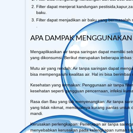
Filter dapat menjerat kandungan pestisida,kapur,z
baku.
Filter dapat menjadikan air baku yang bermasalah m
.
APA DAMPAK MENGGUNAKAN AI
Mengaplikasikan air tanpa saringan dapat memiliki 
yang dikonsumsi. Berikut merupakan beberapa imbas y
Mutu air yang rendah: Air tanpa saringan dapat menga
bisa mempengaruhi kwalitas air. Hal ini bisa berimbas
Kesehatan yang termakan: Penggunaan air tanpa fil
kesehatan seperti gangguan pencernaan, infeksi kuma
Rasa dan Bau yang tak menyenangkan: Air tanpa sar
yang tidak nikmat, membuatnya kurang pantas untuk d
mandi.
Kerusakan perlengkapan: Penerapan air tanpa saringa
menyebabkan kerusakan pada kelengkapan rumah tang