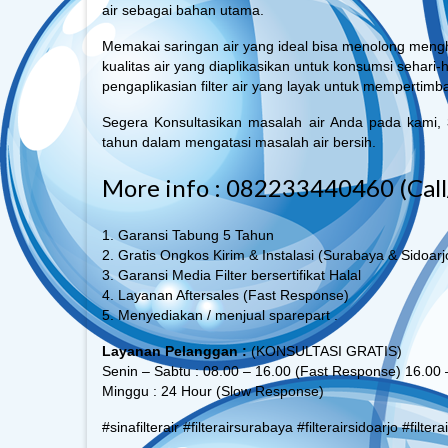
air sebagai bahan utama.
Memakai saringan air yang ideal bisa menolong meng
kualitas air yang diaplikasikan untuk konsumsi sehari
pengaplikasian filter air yang layak untuk mempertim
Segera Konsultasikan masalah air Anda pada kami,
tahun dalam mengatasi masalah air bersih.
More info : 082233440460 (Cal
1. Garansi Tabung 5 Tahun
2. Gratis Ongkos Kirim & Instalasi (Surabaya & Sidoarj
3. Garansi Media Filter bersertifikat Halal
4. Layanan Aftersales (Fast Response)
5. Menyediakan / menjual sparepart .
Layanan Pelanggan :
(KONSULTASI GRATIS)
Senin – Sabtu : 08.00 – 16.00 (Fast Response) 16.00
Minggu : 24 Hour (Slow Response)
#sinafilterair #filterairsurabaya #filterairsidoarjo #filter