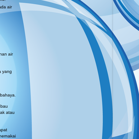
da air
nan air
a yang
rbahaya.
 bau
ak atau
apat
 memakai