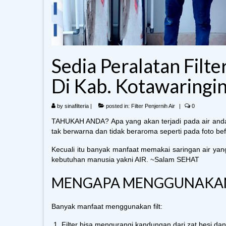
Sedia Peralatan Filt
Di Kab. Kotawaringin
by
sinafilteria
|
posted in:
Filter Penjernih Air
|
0
TAHUKAH ANDA? Apa yang akan terjadi pada air anda a
tak berwarna dan tidak beraroma seperti pada foto befo
Kecuali itu banyak manfaat memakai saringan air ya
kebutuhan manusia yakni AIR. ~Salam SEHAT
MENGAPA MENGGUNAKAN F
Banyak manfaat menggunakan filt:
Filter bisa mengurangi kandungan dari zat besi 