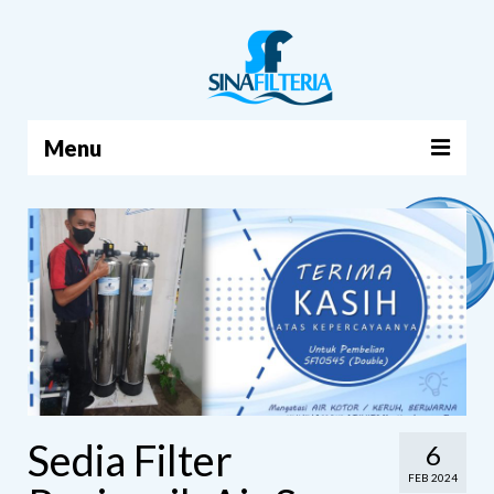
Menu
BERANDA
PRODUK
TENTANG KAMI
ARTIKEL
HUBUNGI KAMI
KERANJANG
Sedia Filter
6
FEB 2024