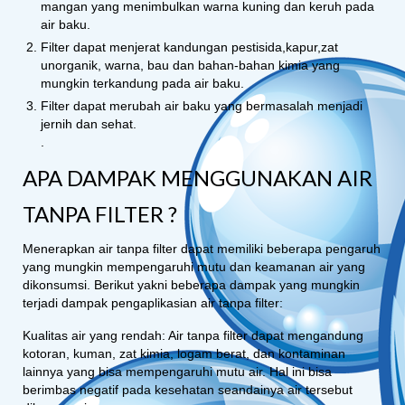
mangan yang menimbulkan warna kuning dan keruh pada
air baku.
Filter dapat menjerat kandungan pestisida,kapur,zat
unorganik, warna, bau dan bahan-bahan kimia yang
mungkin terkandung pada air baku.
Filter dapat merubah air baku yang bermasalah menjadi
jernih dan sehat.
.
APA DAMPAK MENGGUNAKAN AIR
TANPA FILTER ?
Menerapkan air tanpa filter dapat memiliki beberapa pengaruh
yang mungkin mempengaruhi mutu dan keamanan air yang
dikonsumsi. Berikut yakni beberapa dampak yang mungkin
terjadi dampak pengaplikasian air tanpa filter:
Kualitas air yang rendah: Air tanpa filter dapat mengandung
kotoran, kuman, zat kimia, logam berat, dan kontaminan
lainnya yang bisa mempengaruhi mutu air. Hal ini bisa
berimbas negatif pada kesehatan seandainya air tersebut