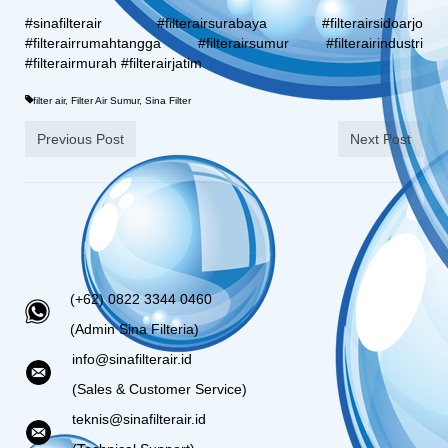
#sinafilterair #filterairsurabaya #filterairsidoarjo
#filterairrumahtangga #filterairsumur #filterairindustri
#filterairmurah #filterairjatim
filter air
,
Filter Air Sumur
,
Sina Filter
Previous Post
Next Post
(+62) 0822 3344 0460
(Admin Sina Filteria)
info@sinafilterair.id
(Sales & Customer Service)
teknis@sinafilterair.id