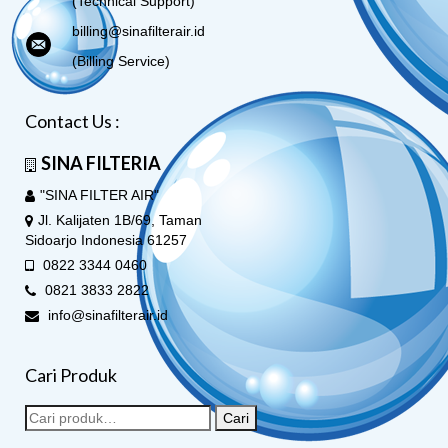
(Technical Support)
billing@sinafilterair.id
(Billing Service)
Contact Us :
SINA FILTERIA
"SINA FILTER AIR"
Jl. Kalijaten 1B/69, Taman
Sidoarjo Indonesia 61257
0822 3344 0460
0821 3833 2822
info@sinafilterair.id
Cari Produk
Cari