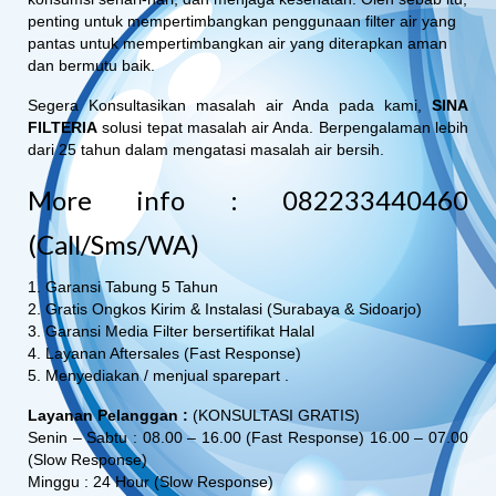
penting untuk mempertimbangkan penggunaan filter air yang
pantas untuk mempertimbangkan air yang diterapkan aman
dan bermutu baik.
Segera Konsultasikan masalah air Anda pada kami,
SINA
FILTERIA
solusi tepat masalah air Anda. Berpengalaman lebih
dari 25 tahun dalam mengatasi masalah air bersih.
More info : 082233440460
(Call/Sms/WA)
1. Garansi Tabung 5 Tahun
2. Gratis Ongkos Kirim & Instalasi (Surabaya & Sidoarjo)
3. Garansi Media Filter bersertifikat Halal
4. Layanan Aftersales (Fast Response)
5. Menyediakan / menjual sparepart .
Layanan Pelanggan :
(KONSULTASI GRATIS)
Senin – Sabtu : 08.00 – 16.00 (Fast Response) 16.00 – 07.00
(Slow Response)
Minggu : 24 Hour (Slow Response)