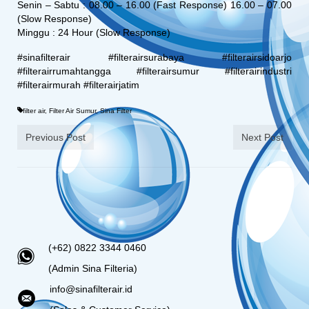
Senin – Sabtu : 08.00 – 16.00 (Fast Response) 16.00 – 07.00
(Slow Response)
Minggu : 24 Hour (Slow Response)
#sinafilterair #filterairsurabaya #filterairsidoarjo
#filterairrumahtangga #filterairsumur #filterairindustri
#filterairmurah #filterairjatim
filter air
,
Filter Air Sumur
,
Sina Filter
Previous Post
Next Post
(+62) 0822 3344 0460
(Admin Sina Filteria)
info@sinafilterair.id