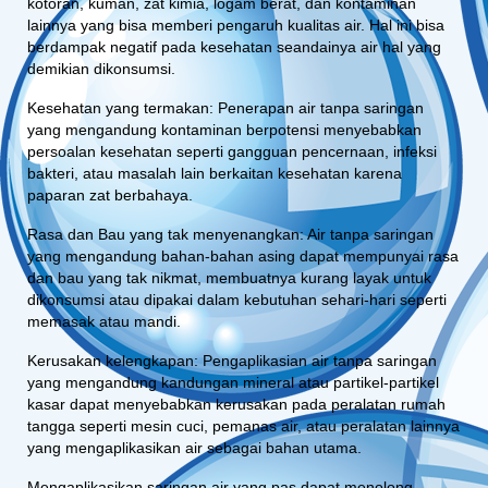
kotoran, kuman, zat kimia, logam berat, dan kontaminan
lainnya yang bisa memberi pengaruh kualitas air. Hal ini bisa
berdampak negatif pada kesehatan seandainya air hal yang
demikian dikonsumsi.
Kesehatan yang termakan: Penerapan air tanpa saringan
yang mengandung kontaminan berpotensi menyebabkan
persoalan kesehatan seperti gangguan pencernaan, infeksi
bakteri, atau masalah lain berkaitan kesehatan karena
paparan zat berbahaya.
Rasa dan Bau yang tak menyenangkan: Air tanpa saringan
yang mengandung bahan-bahan asing dapat mempunyai rasa
dan bau yang tak nikmat, membuatnya kurang layak untuk
dikonsumsi atau dipakai dalam kebutuhan sehari-hari seperti
memasak atau mandi.
Kerusakan kelengkapan: Pengaplikasian air tanpa saringan
yang mengandung kandungan mineral atau partikel-partikel
kasar dapat menyebabkan kerusakan pada peralatan rumah
tangga seperti mesin cuci, pemanas air, atau peralatan lainnya
yang mengaplikasikan air sebagai bahan utama.
Mengaplikasikan saringan air yang pas dapat menolong