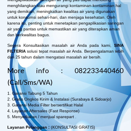
menghilangkan atau mengurangi kontaminan-kontaminan hal
yang demikian, meningkatkan kwalitas air yang digunakan
untuk konsumsi sehari-hari, dan menjaga kesehatan. Oleh
karena itu, penting untuk menetapkan pengaplikasian saringan
air yang pantas untuk memastikan air yang diterapkan aman
dan berkwalitas bagus.
Segera Konsultasikan masalah air Anda pada kami,
SINA
FILTERIA
solusi tepat masalah air Anda. Berpengalaman lebih
dari 25 tahun dalam mengatasi masalah air bersih.
More info : 082233440460
(Call/Sms/WA)
1. Garansi Tabung 5 Tahun
2. Gratis Ongkos Kirim & Instalasi (Surabaya & Sidoarjo)
3. Garansi Media Filter bersertifikat Halal
4. Layanan Aftersales (Fast Response)
5. Menyediakan / menjual sparepart .
Layanan Pelanggan :
(KONSULTASI GRATIS)