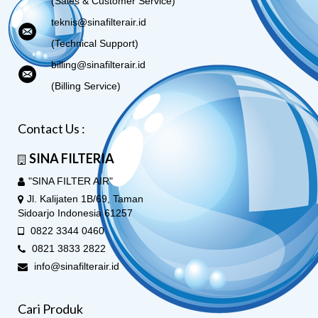
(Sales & Customer Service)
teknis@sinafilterair.id
(Technical Support)
billing@sinafilterair.id
(Billing Service)
Contact Us :
SINA FILTERIA
"SINA FILTER AIR"
Jl. Kalijaten 1B/69, Taman
Sidoarjo Indonesia 61257
0822 3344 0460
0821 3833 2822
info@sinafilterair.id
Cari Produk