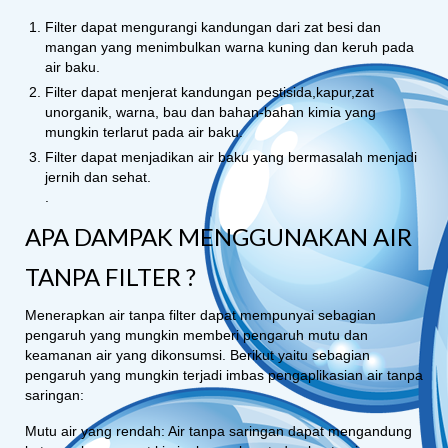
Filter dapat mengurangi kandungan dari zat besi dan
mangan yang menimbulkan warna kuning dan keruh pada
air baku.
Filter dapat menjerat kandungan pestisida,kapur,zat
unorganik, warna, bau dan bahan-bahan kimia yang
mungkin terlarut pada air baku.
Filter dapat menjadikan air baku yang bermasalah menjadi
jernih dan sehat.
.
APA DAMPAK MENGGUNAKAN AIR
TANPA FILTER ?
Menerapkan air tanpa filter dapat mempunyai sebagian
pengaruh yang mungkin memberi pengaruh mutu dan
keamanan air yang dikonsumsi. Berikut yaitu sebagian
pengaruh yang mungkin terjadi imbas pengaplikasian air tanpa
saringan:
Mutu air yang rendah: Air tanpa saringan dapat mengandung