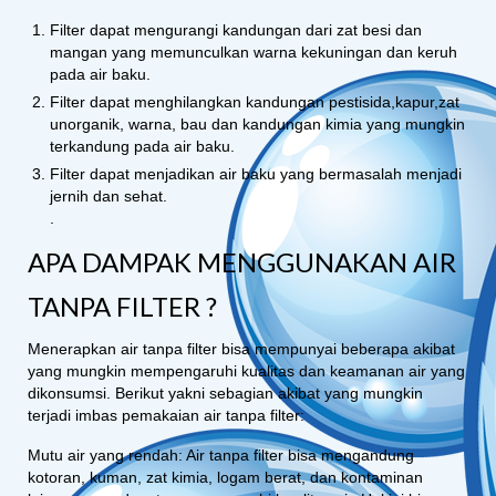
Filter dapat mengurangi kandungan dari zat besi dan
mangan yang memunculkan warna kekuningan dan keruh
pada air baku.
Filter dapat menghilangkan kandungan pestisida,kapur,zat
unorganik, warna, bau dan kandungan kimia yang mungkin
terkandung pada air baku.
Filter dapat menjadikan air baku yang bermasalah menjadi
jernih dan sehat.
.
APA DAMPAK MENGGUNAKAN AIR
TANPA FILTER ?
Menerapkan air tanpa filter bisa mempunyai beberapa akibat
yang mungkin mempengaruhi kualitas dan keamanan air yang
dikonsumsi. Berikut yakni sebagian akibat yang mungkin
terjadi imbas pemakaian air tanpa filter:
Mutu air yang rendah: Air tanpa filter bisa mengandung
kotoran, kuman, zat kimia, logam berat, dan kontaminan