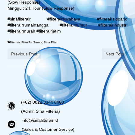
(Slow Response)
Minggu : 24 Hour (Slow Response)
#sinafilterair #filterairsurabaya #filterairsidoarjo
#filterairrumahtangga #filterairsumur #filterairindustri
#filterairmurah #filterairjatim
filter air
,
Filter Air Sumur
,
Sina Filter
Previous Post
Next Post
(+62) 0822 3344 0460
(Admin Sina Filteria)
info@sinafilterair.id
(Sales & Customer Service)