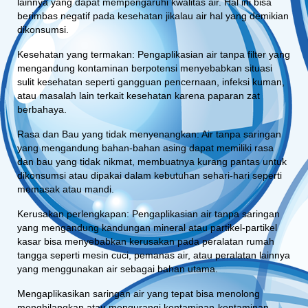
lainnya yang dapat mempengaruhi kwalitas air. Hal ini bisa
berimbas negatif pada kesehatan jikalau air hal yang demikian
dikonsumsi.
Kesehatan yang termakan: Pengaplikasian air tanpa filter yang
mengandung kontaminan berpotensi menyebabkan situasi
sulit kesehatan seperti gangguan pencernaan, infeksi kuman,
atau masalah lain terkait kesehatan karena paparan zat
berbahaya.
Rasa dan Bau yang tidak menyenangkan: Air tanpa saringan
yang mengandung bahan-bahan asing dapat memiliki rasa
dan bau yang tidak nikmat, membuatnya kurang pantas untuk
dikonsumsi atau dipakai dalam kebutuhan sehari-hari seperti
memasak atau mandi.
Kerusakan perlengkapan: Pengaplikasian air tanpa saringan
yang mengandung kandungan mineral atau partikel-partikel
kasar bisa menyebabkan kerusakan pada peralatan rumah
tangga seperti mesin cuci, pemanas air, atau peralatan lainnya
yang menggunakan air sebagai bahan utama.
Mengaplikasikan saringan air yang tepat bisa menolong
menghilangkan atau mengurangi kontaminan-kontaminan