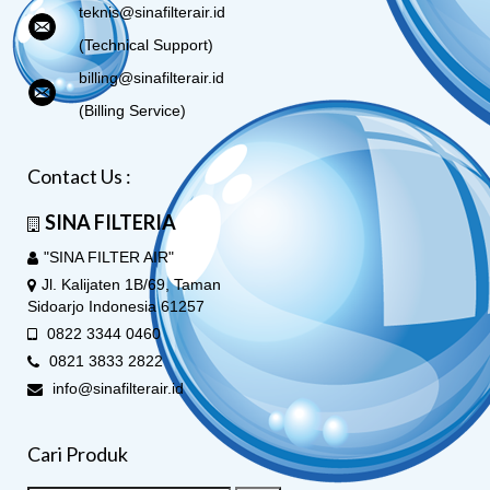
teknis@sinafilterair.id
(Technical Support)
billing@sinafilterair.id
(Billing Service)
Contact Us :
SINA FILTERIA
"SINA FILTER AIR"
Jl. Kalijaten 1B/69, Taman
Sidoarjo Indonesia 61257
0822 3344 0460
0821 3833 2822
info@sinafilterair.id
Cari Produk