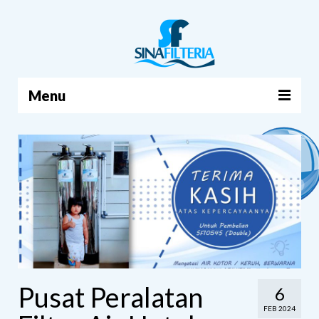
Menu
BERANDA
PRODUK
TENTANG KAMI
ARTIKEL
HUBUNGI KAMI
KERANJANG
Pusat Peralatan
6
FEB 2024