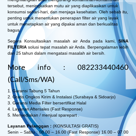
tersebut, meningkatkan mutu air yang diaplikasikan untuk
konsumsi sehari-hari, dan menjaga kesehatan. Oleh sebab itu,
penting untuk menentukan penerapan filter air yang layak
untuk menetapkan air yang dipakai aman dan berkualitas
bagus.
Segera Konsultasikan masalah air Anda pada kami,
SINA
FILTERIA
solusi tepat masalah air Anda. Berpengalaman lebih
dari 25 tahun dalam mengatasi masalah air bersih.
More info : 082233440460
(Call/Sms/WA)
1. Garansi Tabung 5 Tahun
2. Gratis Ongkos Kirim & Instalasi (Surabaya & Sidoarjo)
3. Garansi Media Filter bersertifikat Halal
4. Layanan Aftersales (Fast Response)
5. Menyediakan / menjual sparepart .
Layanan Pelanggan :
(KONSULTASI GRATIS)
Senin – Sabtu : 08.00 – 16.00 (Fast Response) 16.00 – 07.00