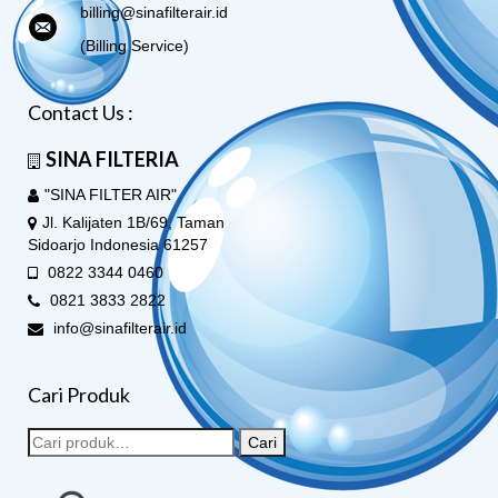
billing@sinafilterair.id
(Billing Service)
Contact Us :
SINA FILTERIA
"SINA FILTER AIR"
Jl. Kalijaten 1B/69, Taman
Sidoarjo Indonesia 61257
0822 3344 0460
0821 3833 2822
info@sinafilterair.id
Cari Produk
Cari