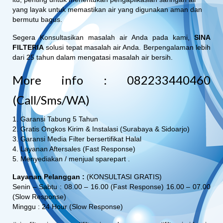
yang layak untuk memastikan air yang digunakan aman dan
bermutu bagus.
Segera Konsultasikan masalah air Anda pada kami,
SINA
FILTERIA
solusi tepat masalah air Anda. Berpengalaman lebih
dari 25 tahun dalam mengatasi masalah air bersih.
More info : 082233440460
(Call/Sms/WA)
1. Garansi Tabung 5 Tahun
2. Gratis Ongkos Kirim & Instalasi (Surabaya & Sidoarjo)
3. Garansi Media Filter bersertifikat Halal
4. Layanan Aftersales (Fast Response)
5. Menyediakan / menjual sparepart .
Layanan Pelanggan :
(KONSULTASI GRATIS)
Senin – Sabtu : 08.00 – 16.00 (Fast Response) 16.00 – 07.00
(Slow Response)
Minggu : 24 Hour (Slow Response)