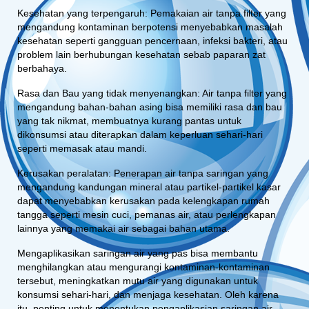
Kesehatan yang terpengaruh: Pemakaian air tanpa filter yang
mengandung kontaminan berpotensi menyebabkan masalah
kesehatan seperti gangguan pencernaan, infeksi bakteri, atau
problem lain berhubungan kesehatan sebab paparan zat
berbahaya.
Rasa dan Bau yang tidak menyenangkan: Air tanpa filter yang
mengandung bahan-bahan asing bisa memiliki rasa dan bau
yang tak nikmat, membuatnya kurang pantas untuk
dikonsumsi atau diterapkan dalam keperluan sehari-hari
seperti memasak atau mandi.
Kerusakan peralatan: Penerapan air tanpa saringan yang
mengandung kandungan mineral atau partikel-partikel kasar
dapat menyebabkan kerusakan pada kelengkapan rumah
tangga seperti mesin cuci, pemanas air, atau perlengkapan
lainnya yang memakai air sebagai bahan utama.
Mengaplikasikan saringan air yang pas bisa membantu
menghilangkan atau mengurangi kontaminan-kontaminan
tersebut, meningkatkan mutu air yang digunakan untuk
konsumsi sehari-hari, dan menjaga kesehatan. Oleh karena
itu, penting untuk menentukan pengaplikasian saringan air