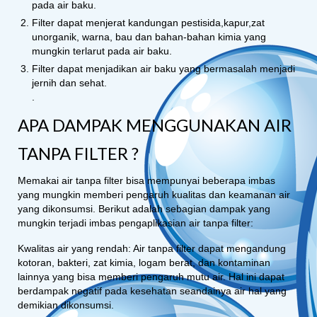
pada air baku.
Filter dapat menjerat kandungan pestisida,kapur,zat
unorganik, warna, bau dan bahan-bahan kimia yang
mungkin terlarut pada air baku.
Filter dapat menjadikan air baku yang bermasalah menjadi
jernih dan sehat.
.
APA DAMPAK MENGGUNAKAN AIR
TANPA FILTER ?
Memakai air tanpa filter bisa mempunyai beberapa imbas
yang mungkin memberi pengaruh kualitas dan keamanan air
yang dikonsumsi. Berikut adalah sebagian dampak yang
mungkin terjadi imbas pengaplikasian air tanpa filter:
Kwalitas air yang rendah: Air tanpa filter dapat mengandung
kotoran, bakteri, zat kimia, logam berat, dan kontaminan
lainnya yang bisa memberi pengaruh mutu air. Hal ini dapat
berdampak negatif pada kesehatan seandainya air hal yang
demikian dikonsumsi.