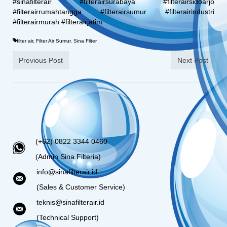
#sinafilterair #filterairsurabaya #filterairsidoarjo
#filterairrumahtangga #filterairsumur #filterairindustri
#filterairmurah #filterairjatim
filter air
,
Filter Air Sumur
,
Sina Filter
Previous Post
Next Post
(+62) 0822 3344 0460
(Admin Sina Filteria)
info@sinafilterair.id
(Sales & Customer Service)
teknis@sinafilterair.id
(Technical Support)