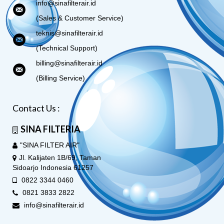
info@sinafilterair.id
(Sales & Customer Service)
teknis@sinafilterair.id
(Technical Support)
billing@sinafilterair.id
(Billing Service)
Contact Us :
SINA FILTERIA
"SINA FILTER AIR"
Jl. Kalijaten 1B/69, Taman
Sidoarjo Indonesia 61257
0822 3344 0460
0821 3833 2822
info@sinafilterair.id