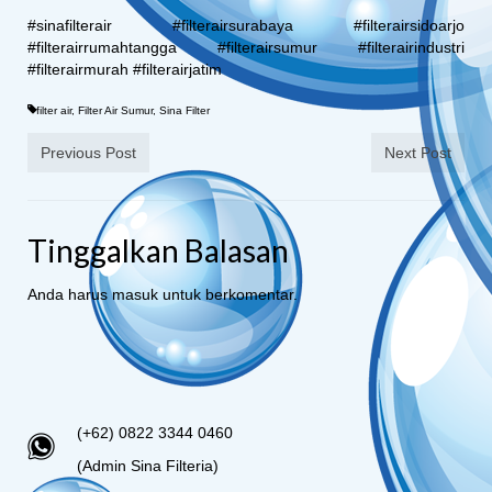
#sinafilterair #filterairsurabaya #filterairsidoarjo
#filterairrumahtangga #filterairsumur #filterairindustri
#filterairmurah #filterairjatim
filter air
,
Filter Air Sumur
,
Sina Filter
Previous Post
Next Post
Tinggalkan Balasan
Anda harus
masuk
untuk berkomentar.
(+62) 0822 3344 0460
(Admin Sina Filteria)