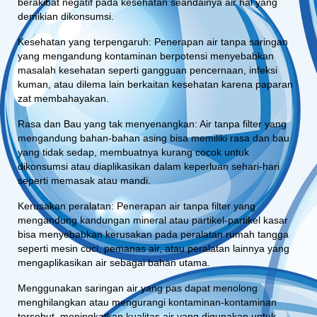
berakibat negatif pada kesehatan seandainya air hal yang
demikian dikonsumsi.
Kesehatan yang terpengaruh: Penerapan air tanpa saringan
yang mengandung kontaminan berpotensi menyebabkan
masalah kesehatan seperti gangguan pencernaan, infeksi
kuman, atau dilema lain berkaitan kesehatan karena paparan
zat membahayakan.
Rasa dan Bau yang tak menyenangkan: Air tanpa filter yang
mengandung bahan-bahan asing bisa memiliki rasa dan bau
yang tidak sedap, membuatnya kurang cocok untuk
dikonsumsi atau diaplikasikan dalam keperluan sehari-hari
seperti memasak atau mandi.
Kerusakan peralatan: Penerapan air tanpa filter yang
mengandung kandungan mineral atau partikel-partikel kasar
bisa menyebabkan kerusakan pada peralatan rumah tangga
seperti mesin cuci, pemanas air, atau peralatan lainnya yang
mengaplikasikan air sebagai bahan utama.
Menggunakan saringan air yang pas dapat menolong
menghilangkan atau mengurangi kontaminan-kontaminan
tersebut, meningkatkan kualitas air yang digunakan untuk