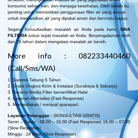
konsumsi sehari-hari, dan menjaga kesehatan. Oleh sebab itu,
penting untuk memastikan penggunaan filter air yang sesuai
untuk memastikan air yang dipakai aman dan bermutu bagus.
Segera Konsultasikan masalah air Anda pada kami,
SINA
FILTERIA
solusi tepat masalah air Anda. Berpengalaman lebih
dari 25 tahun dalam mengatasi masalah air bersih.
More info : 082233440460
(Call/Sms/WA)
1. Garansi Tabung 5 Tahun
2. Gratis Ongkos Kirim & Instalasi (Surabaya & Sidoarjo)
3. Garansi Media Filter bersertifikat Halal
4. Layanan Aftersales (Fast Response)
5. Menyediakan / menjual sparepart .
Layanan Pelanggan :
(KONSULTASI GRATIS)
Senin – Sabtu : 08.00 – 16.00 (Fast Response) 16.00 – 07.00
(Slow Response)
Minggu : 24 Hour (Slow Response)