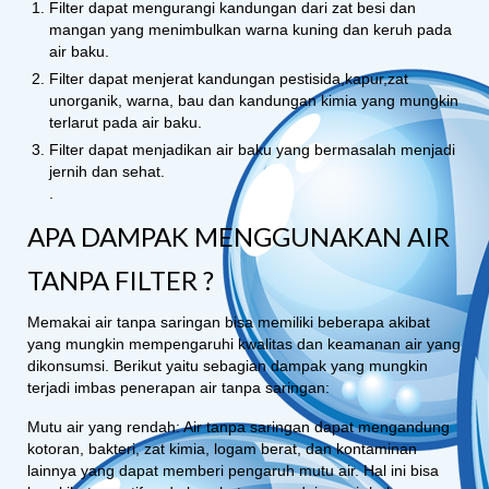
Filter dapat mengurangi kandungan dari zat besi dan
mangan yang menimbulkan warna kuning dan keruh pada
air baku.
Filter dapat menjerat kandungan pestisida,kapur,zat
unorganik, warna, bau dan kandungan kimia yang mungkin
terlarut pada air baku.
Filter dapat menjadikan air baku yang bermasalah menjadi
jernih dan sehat.
.
APA DAMPAK MENGGUNAKAN AIR
TANPA FILTER ?
Memakai air tanpa saringan bisa memiliki beberapa akibat
yang mungkin mempengaruhi kwalitas dan keamanan air yang
dikonsumsi. Berikut yaitu sebagian dampak yang mungkin
terjadi imbas penerapan air tanpa saringan:
Mutu air yang rendah: Air tanpa saringan dapat mengandung
kotoran, bakteri, zat kimia, logam berat, dan kontaminan
lainnya yang dapat memberi pengaruh mutu air. Hal ini bisa