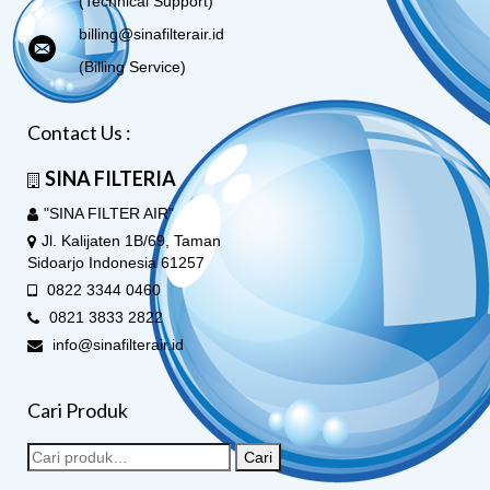
(Technical Support)
billing@sinafilterair.id
(Billing Service)
Contact Us :
SINA FILTERIA
"SINA FILTER AIR"
Jl. Kalijaten 1B/69, Taman
Sidoarjo Indonesia 61257
0822 3344 0460
0821 3833 2822
info@sinafilterair.id
Cari Produk
Cari