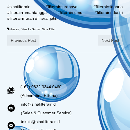
#sinafilterair #filterairsurabaya #filterairsidoarjo
#filterairrumahtangga #filterairsumur #filterairindustri
#filterairmurah #filterairjatim
filter air
,
Filter Air Sumur
,
Sina Filter
Previous Post
Next Post
(+62) 0822 3344 0460
(Admin Sina Filteria)
info@sinafilterair.id
(Sales & Customer Service)
teknis@sinafilterair.id