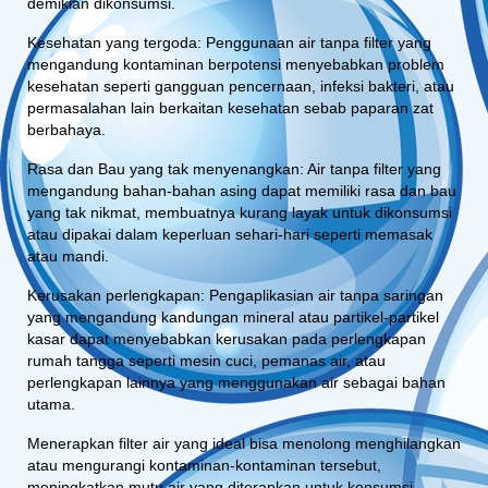
demikian dikonsumsi.
Kesehatan yang tergoda: Penggunaan air tanpa filter yang
mengandung kontaminan berpotensi menyebabkan problem
kesehatan seperti gangguan pencernaan, infeksi bakteri, atau
permasalahan lain berkaitan kesehatan sebab paparan zat
berbahaya.
Rasa dan Bau yang tak menyenangkan: Air tanpa filter yang
mengandung bahan-bahan asing dapat memiliki rasa dan bau
yang tak nikmat, membuatnya kurang layak untuk dikonsumsi
atau dipakai dalam keperluan sehari-hari seperti memasak
atau mandi.
Kerusakan perlengkapan: Pengaplikasian air tanpa saringan
yang mengandung kandungan mineral atau partikel-partikel
kasar dapat menyebabkan kerusakan pada perlengkapan
rumah tangga seperti mesin cuci, pemanas air, atau
perlengkapan lainnya yang menggunakan air sebagai bahan
utama.
Menerapkan filter air yang ideal bisa menolong menghilangkan
atau mengurangi kontaminan-kontaminan tersebut,
meningkatkan mutu air yang diterapkan untuk konsumsi