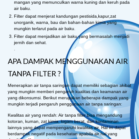
mangan yang memunculkan warna kuning dan keruh pada
air baku.
Filter dapat menjerat kandungan pestisida,kapur,zat
unorganik, warna, bau dan bahan-bahan kimia yang
mungkin terlarut pada air baku.
Filter dapat menjadikan air baku yang bermasalah menjadi
jernih dan sehat.
.
APA DAMPAK MENGGUNAKAN AIR
TANPA FILTER ?
Menerapkan air tanpa saringan dapat memiliki sebagian akibat
yang mungkin memberi pengaruh kualitas dan keamanan air
yang dikonsumsi. Berikut merupakan beberapa dampak yang
mungkin terjadi pengaruh penggunaan air tanpa saringan:
Kwalitas air yang rendah: Air tanpa filter bisa mengandung
kotoran, kuman, zat kimia, logam berat, dan kontaminan
lainnya yang dapat mempengaruhi kwalitas air. Hal ini dapat
berdampak negatif pada kesehatan apabila air hal yang