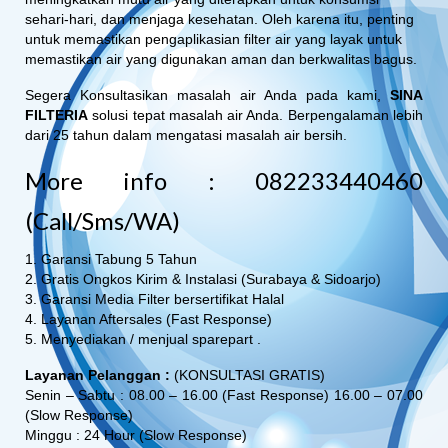
sehari-hari, dan menjaga kesehatan. Oleh karena itu, penting
untuk memastikan pengaplikasian filter air yang layak untuk
memastikan air yang digunakan aman dan berkwalitas bagus.
Segera Konsultasikan masalah air Anda pada kami,
SINA
FILTERIA
solusi tepat masalah air Anda. Berpengalaman lebih
dari 25 tahun dalam mengatasi masalah air bersih.
More info : 082233440460
(Call/Sms/WA)
1. Garansi Tabung 5 Tahun
2. Gratis Ongkos Kirim & Instalasi (Surabaya & Sidoarjo)
3. Garansi Media Filter bersertifikat Halal
4. Layanan Aftersales (Fast Response)
5. Menyediakan / menjual sparepart .
Layanan Pelanggan :
(KONSULTASI GRATIS)
Senin – Sabtu : 08.00 – 16.00 (Fast Response) 16.00 – 07.00
(Slow Response)
Minggu : 24 Hour (Slow Response)