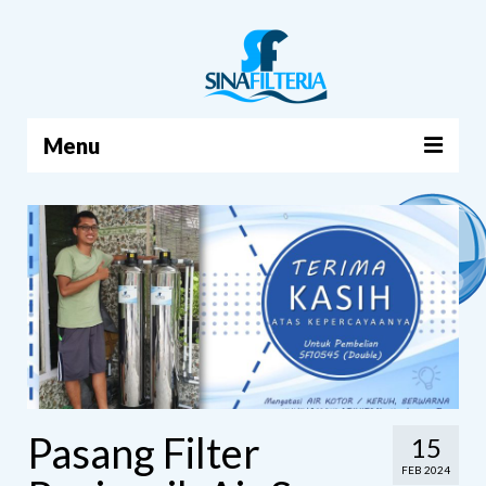
Menu
BERANDA
PRODUK
TENTANG KAMI
ARTIKEL
HUBUNGI KAMI
KERANJANG
Pasang Filter
15
FEB 2024