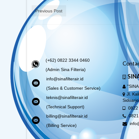
Previous Post
(+62) 0822 3344 0460
Contac
(Admin Sina Filteria)
SINA
info@sinafilterair.id
"SINA
(Sales & Customer Service)
Jl. Ka
teknis@sinafilterair.id
Sidoarj
(Technical Support)
0822 
0821
billing@sinafilterair.id
info@
(Billing Service)