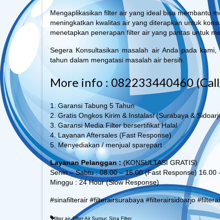
Mengaplikasikan filter air yang ideal bisa membantu
meningkatkan kwalitas air yang diterapkan untuk kons
menetapkan penerapan filter air yang pantas untuk 
Segera Konsultasikan masalah air Anda pada kami,
tahun dalam mengatasi masalah air bersih.
More info : 082233440460 (Cal
1. Garansi Tabung 5 Tahun
2. Gratis Ongkos Kirim & Instalasi (Surabaya & Sidoarj
3. Garansi Media Filter bersertifikat Halal
4. Layanan Aftersales (Fast Response)
5. Menyediakan / menjual sparepart .
Layanan Pelanggan :
(KONSULTASI GRATIS)
Senin – Sabtu : 08.00 – 16.00 (Fast Response) 16.00
Minggu : 24 Hour (Slow Response)
#sinafilterair #filterairsurabaya #filterairsidoarjo #filter
filter air
,
Filter Air Sumur
,
Sina Filter