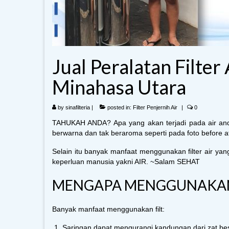
Jual Peralatan Filter
Minahasa Utara
by
sinafilteria
|
posted in:
Filter Penjernih Air
|
0
TAHUKAH ANDA? Apa yang akan terjadi pada air anda b
berwarna dan tak beraroma seperti pada foto before af
Selain itu banyak manfaat menggunakan filter air y
keperluan manusia yakni AIR. ~Salam SEHAT
MENGAPA MENGGUNAKAN F
Banyak manfaat menggunakan filt:
Saringan dapat mengurangi kandungan dari zat be