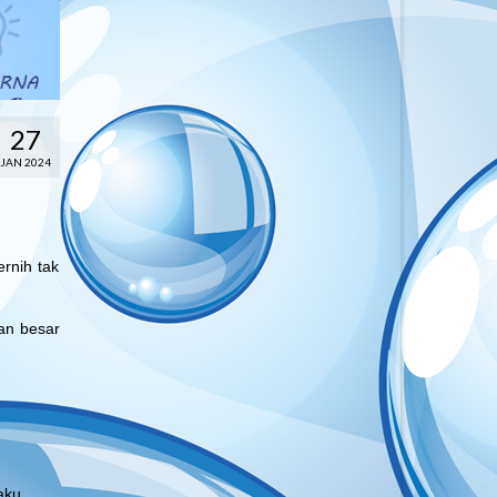
27
JAN 2024
rnih tak
an besar
aku.