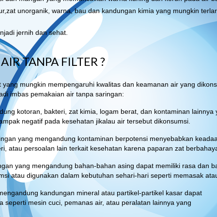
ur,zat unorganik, warna, bau dan kandungan kimia yang mungkin terla
jadi jernih dan sehat.
R TANPA FILTER ?
ibat yang mungkin mempengaruhi kwalitas dan keamanan air yang dikon
di imbas pemakaian air tanpa saringan:
ndung kotoran, bakteri, zat kimia, logam berat, dan kontaminan lainnya
dampak negatif pada kesehatan jikalau air tersebut dikonsumsi.
aringan yang mengandung kontaminan berpotensi menyebabkan keadaan
i, atau persoalan lain terkait kesehatan karena paparan zat berbahay
ingan yang mengandung bahan-bahan asing dapat memiliki rasa dan b
msi atau digunakan dalam kebutuhan sehari-hari seperti memasak ata
 mengandung kandungan mineral atau partikel-partikel kasar dapat
eperti mesin cuci, pemanas air, atau peralatan lainnya yang