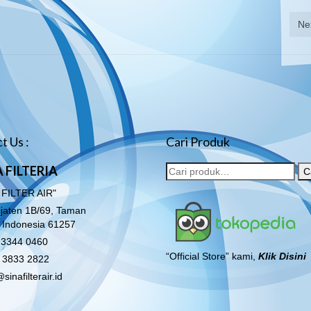
Ne
t Us :
Cari Produk
 FILTERIA
C
 FILTER AIR"
lijaten 1B/69, Taman
o Indonesia 61257
3344 0460
“Official Store” kami,
Klik Disini
 3833 2822
sinafilterair.id