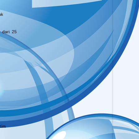
uk
 dari 25
atim