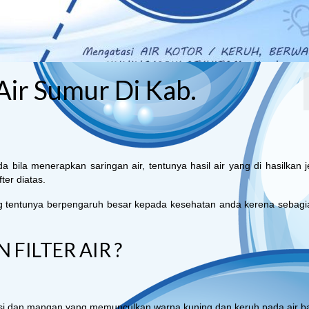
 Air Sumur Di Kab.
ila menerapkan saringan air, tentunya hasil air yang di hasilkan je
ter diatas.
ang tentunya berpengaruh besar kepada kesehatan anda kerena sebagi
ILTER AIR ?
si dan mangan yang memunculkan warna kuning dan keruh pada air b