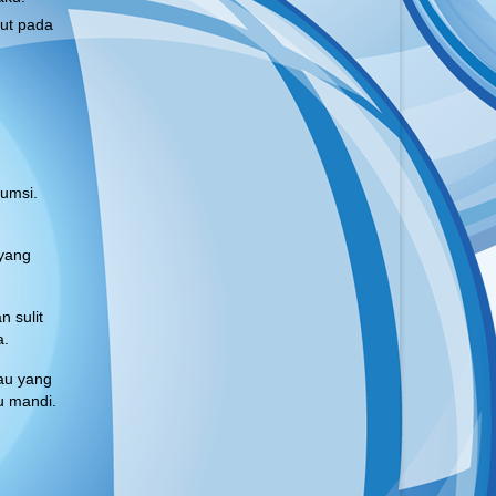
rut pada
sumsi.
 yang
 sulit
a.
au yang
u mandi.