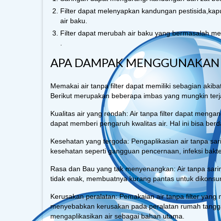
Filter dapat melenyapkan kandungan pestisida,kap
air baku.
Filter dapat merubah air baku yang bermasalah men
.
APA DAMPAK MENGGUNAKAN AI
Memakai air tanpa filter dapat memiliki sebagian ak
Berikut merupakan beberapa imbas yang mungkin terja
Kualitas air yang rendah: Air tanpa filter dapat menga
dapat memberi pengaruh kwalitas air. Hal ini bisa ber
Kesehatan yang tergoda: Pengaplikasian air tanpa s
kesehatan seperti gangguan pencernaan, infeksi bakter
Rasa dan Bau yang tak menyenangkan: Air tanpa sar
tidak enak, membuatnya kurang pantas untuk dikonsu
Kerusakan peralatan: Pemakaian air tanpa filter yang
menyebabkan kerusakan pada peralatan rumah tangga s
mengaplikasikan air sebagai bahan utama.