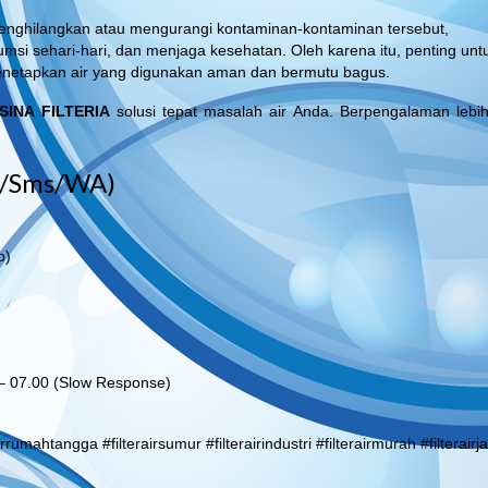
 menghilangkan atau mengurangi kontaminan-kontaminan tersebut,
umsi sehari-hari, dan menjaga kesehatan. Oleh karena itu, penting unt
menetapkan air yang digunakan aman dan bermutu bagus.
SINA FILTERIA
solusi tepat masalah air Anda. Berpengalaman lebih
l/Sms/WA)
o)
 – 07.00 (Slow Response)
airrumahtangga #filterairsumur #filterairindustri #filterairmurah #filterairj