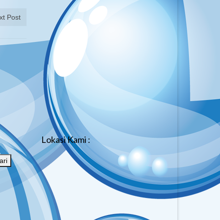
xt Post
Lokasi Kami :
ari