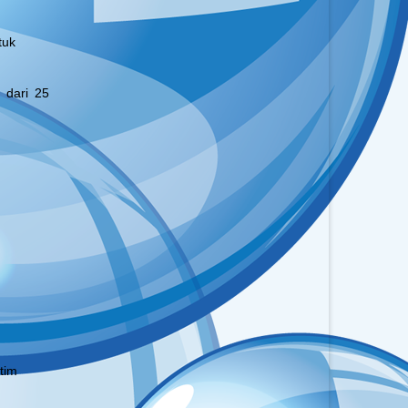
tuk
 dari 25
atim