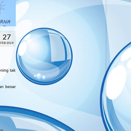
27
FEB 2024
ening tak
an besar
ku.