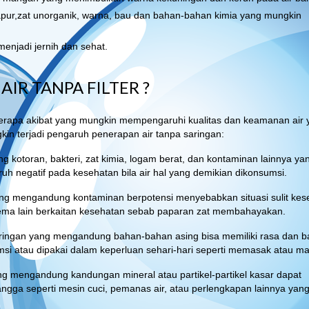
apur,zat unorganik, warna, bau dan bahan-bahan kimia yang mungkin
enjadi jernih dan sehat.
R TANPA FILTER ?
eberapa akibat yang mungkin mempengaruhi kualitas dan keamanan air 
in terjadi pengaruh penerapan air tanpa saringan:
ng kotoran, bakteri, zat kimia, logam berat, dan kontaminan lainnya ya
ruh negatif pada kesehatan bila air hal yang demikian dikonsumsi.
yang mengandung kontaminan berpotensi menyebabkan situasi sulit kes
dilema lain berkaitan kesehatan sebab paparan zat membahayakan.
ringan yang mengandung bahan-bahan asing bisa memiliki rasa dan b
si atau dipakai dalam keperluan sehari-hari seperti memasak atau ma
ng mengandung kandungan mineral atau partikel-partikel kasar dapat
ga seperti mesin cuci, pemanas air, atau perlengkapan lainnya yan