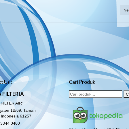
Ne
t Us :
Cari Produk
 FILTERIA
C
 FILTER AIR"
lijaten 1B/69, Taman
o Indonesia 61257
3344 0460