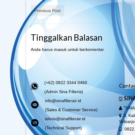
Previous Post
Tinggalkan Balasan
Anda harus
masuk
untuk berkomentar.
(+62) 0822 3344 0460
Contac
(Admin Sina Filteria)
SINA
info@sinafilterair.id
"SINA
(Sales & Customer Service)
Jl. Ka
teknis@sinafilterair.id
Sidoarj
(Technical Support)
0822 