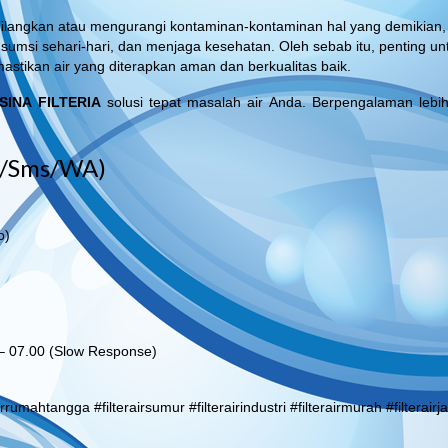
hilangkan atau mengurangi kontaminan-kontaminan hal yang demikian,
nsumsi sehari-hari, dan menjaga kesehatan. Oleh sebab itu, penting un
astikan air yang diterapkan aman dan berkualitas baik.
SINA FILTERIA
solusi tepat masalah air Anda. Berpengalaman lebih
l/Sms/WA)
o)
 – 07.00 (Slow Response)
airrumahtangga #filterairsumur #filterairindustri #filterairmurah #filterairj