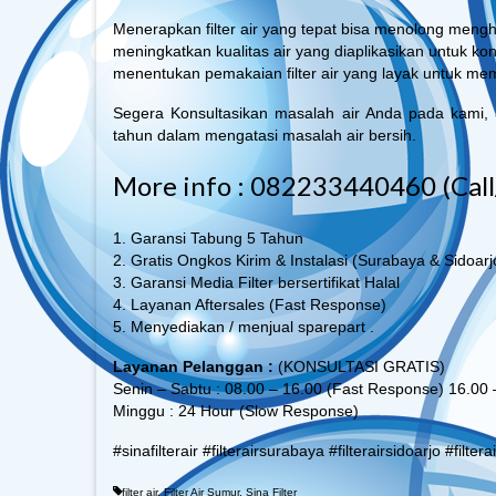
Menerapkan filter air yang tepat bisa menolong meng
meningkatkan kualitas air yang diaplikasikan untuk ko
menentukan pemakaian filter air yang layak untuk mem
Segera Konsultasikan masalah air Anda pada kami,
tahun dalam mengatasi masalah air bersih.
More info : 082233440460 (Cal
1. Garansi Tabung 5 Tahun
2. Gratis Ongkos Kirim & Instalasi (Surabaya & Sidoarj
3. Garansi Media Filter bersertifikat Halal
4. Layanan Aftersales (Fast Response)
5. Menyediakan / menjual sparepart .
Layanan Pelanggan :
(KONSULTASI GRATIS)
Senin – Sabtu : 08.00 – 16.00 (Fast Response) 16.00
Minggu : 24 Hour (Slow Response)
#sinafilterair #filterairsurabaya #filterairsidoarjo #filter
filter air
,
Filter Air Sumur
,
Sina Filter