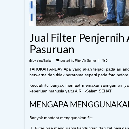
Jual Filter Penjernih
Pasuruan
by
sinafilteria
|
posted in:
Filter Air Sumur
|
0
TAHUKAH ANDA? Apa yang akan terjadi pada air anda ji
berwarna dan tidak beraroma seperti pada foto before 
Kecuali itu banyak manfaat memakai saringan air y
keperluan manusia yaitu AIR. ~Salam SEHAT
MENGAPA MENGGUNAKAN F
Banyak manfaat menggunakan filt:
Filter bisa mengurangi kandungan dari zat besi 