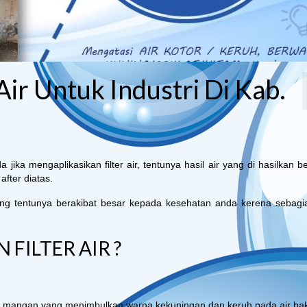
 Air Untuk Industri Di Kab.
ka mengaplikasikan filter air, tentunya hasil air yang di hasilkan b
after diatas.
ang tentunya berakibat besar kepada kesehatan anda kerena sebagi
ILTER AIR ?
dan mangan yang menimbulkan warna kekuningan dan keruh pada air ba