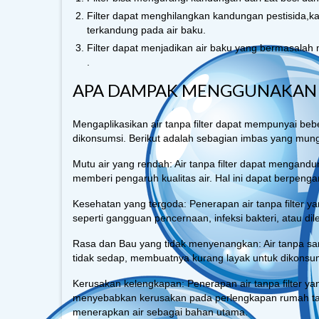
Filter dapat menghilangkan kandungan pestisida,k
terkandung pada air baku.
Filter dapat menjadikan air baku yang bermasalah m
.
APA DAMPAK MENGGUNAKAN AI
Mengaplikasikan air tanpa filter dapat mempunyai b
dikonsumsi. Berikut adalah sebagian imbas yang mungk
Mutu air yang rendah: Air tanpa filter dapat mengandu
memberi pengaruh kualitas air. Hal ini dapat berpenga
Kesehatan yang tergoda: Penerapan air tanpa filter 
seperti gangguan pencernaan, infeksi bakteri, atau 
Rasa dan Bau yang tidak menyenangkan: Air tanpa sa
tidak sedap, membuatnya kurang layak untuk dikonsum
Kerusakan kelengkapan: Penerapan air tanpa filter ya
menyebabkan kerusakan pada perlengkapan rumah tang
menerapkan air sebagai bahan utama.