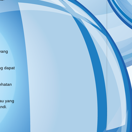
yang
ng dapat
ehatan
au yang
ndi.
g