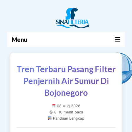
Menu
BERANDA
Tren Terbaru Pasang Filter
PRODUK
Penjernih Air Sumur Di
TENTANG KAMI
Bojonegoro
ARTIKEL
HUBUNGI KAMI
08 Aug 2026
8-10 menit baca
KERANJANG
Panduan Lengkap