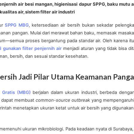
njernih air besi mangan, higienisasi dapur SPPG, baku mutu ai
kualitas air, sistem filter air industri
pur
SPPG MBG
, ketersediaan air bersih bukan sekadar pelengka
nan pangan. Mulai dari merawat bahan baku, memasak masakan,
num—semua proses bergantung pada standar air. Oleh karena it
gunakan filter penjernih air
menjadi aturan yang tidak bisa dit
n, bersih, dan sesuai standar kesehatan.
Bersih Jadi Pilar Utama Keamanan Pan
i Gratis (MBG)
berjalan dalam ukuran industri, berbeda denga
air dapat membuat
common-source outbreak
yang mempengaruhi 
merintah menetapkan ukuran ketat untuk air bersih yang digunaka
 memenuhi ukuran mikrobiologi. Pada keadaan nyata di Surabaya