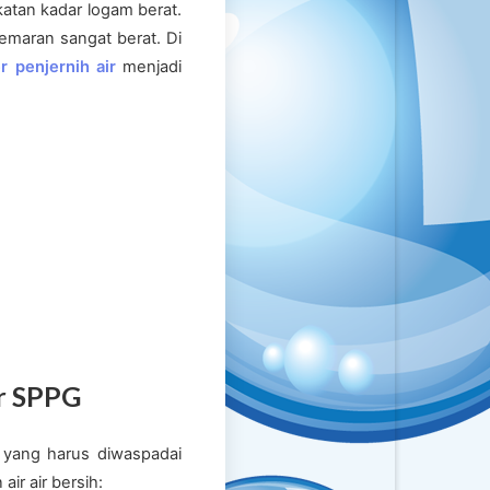
atan kadar logam berat.
emaran sangat berat. Di
 penjernih air
menjadi
ur SPPG
k yang harus diwaspadai
ir air bersih: