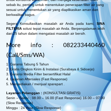
sebab itu, penting untuk menentukan penerapan filter air yang
sesuai untuk menentukan air yang diaplikasikan aman dan
berkwalitas bagus.
Segera Konsultasikan masalah air Anda pada kami,
SINA
FILTERIA
solusi tepat masalah air Anda. Berpengalaman lebih
dari 25 tahun dalam mengatasi masalah air bersih.
More info : 082233440460
(Call/Sms/WA)
1. Garansi Tabung 5 Tahun
2. Gratis Ongkos Kirim & Instalasi (Surabaya & Sidoarjo)
3. Garansi Media Filter bersertifikat Halal
4. Layanan Aftersales (Fast Response)
5. Menyediakan / menjual sparepart .
Layanan Pelanggan :
(KONSULTASI GRATIS)
Senin – Sabtu : 08.00 – 16.00 (Fast Response) 16.00 – 07.00
(Slow Response)
Minggu : 24 Hour (Slow Response)