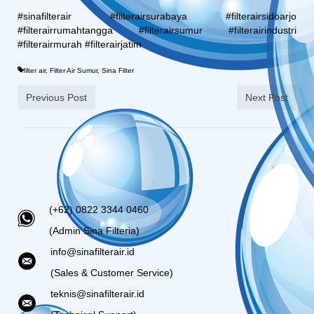
#sinafilterair #filterairsurabaya #filterairsidoarjo
#filterairrumahtangga #filterairsumur #filterairindustri
#filterairmurah #filterairjatim
filter air
,
Filter Air Sumur
,
Sina Filter
Previous Post
Next Post
(+62) 0822 3344 0460
(Admin Sina Filteria)
info@sinafilterair.id
(Sales & Customer Service)
teknis@sinafilterair.id