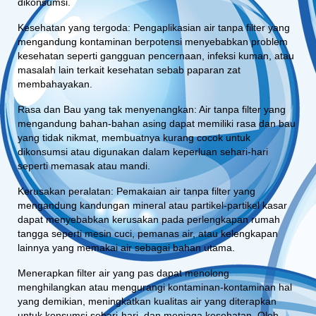
dikonsumsi.
Kesehatan yang tergoda: Pengaplikasian air tanpa filter yang
mengandung kontaminan berpotensi menyebabkan problem
kesehatan seperti gangguan pencernaan, infeksi kuman, atau
masalah lain terkait kesehatan sebab paparan zat
membahayakan.
Rasa dan Bau yang tak menyenangkan: Air tanpa filter yang
mengandung bahan-bahan asing dapat memiliki rasa dan bau
yang tidak nikmat, membuatnya kurang cocok untuk
dikonsumsi atau digunakan dalam keperluan sehari-hari
seperti memasak atau mandi.
Kerusakan peralatan: Pemakaian air tanpa filter yang
mengandung kandungan mineral atau partikel-partikel kasar
dapat menyebabkan kerusakan pada perlengkapan rumah
tangga seperti mesin cuci, pemanas air, atau kelengkapan
lainnya yang memakai air sebagai bahan utama.
Menerapkan filter air yang pas dapat menolong
menghilangkan atau mengurangi kontaminan-kontaminan hal
yang demikian, meningkatkan kualitas air yang diterapkan
untuk konsumsi sehari-hari, dan menjaga kesehatan. Oleh