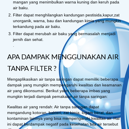
mangan yang menimbulkan warna kuning dan keruh pada
air baku.
Filter dapat menghilangkan kandungan pestisida,kapur,zat
unorganik, warna, bau dan kandungan kimia yang mungkin
terkandung pada air baku.
Filter dapat merubah air baku yang bermasalah menjadi
jernih dan sehat.
.
APA DAMPAK MENGGUNAKAN AIR
TANPA FILTER ?
Mengaplikasikan air tanpa saringan dapat memiliki beberapa
dampak yang mungkin mempengaruhi kwalitas dan keamanan
air yang dikonsumsi. Berikut yakni beberapa imbas yang
mungkin terjadi dampak pemakaian air tanpa saringan:
Kwalitas air yang rendah: Air tanpa saringan dapat
mengandung kotoran, bakteri, zat kimia, logam berat, dan
kontaminan lainnya yang bisa mempengaruhi kwalitas air. Hal
ini dapat berdampak negatif pada kesehatan bila air tersebut