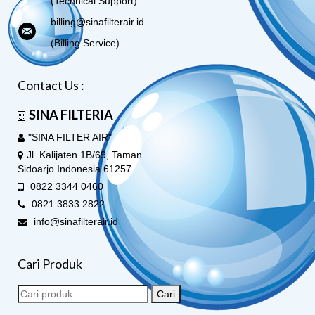
(Technical Support)
billing@sinafilterair.id
(Billing Service)
Contact Us :
SINA FILTERIA
"SINA FILTER AIR"
Jl. Kalijaten 1B/69, Taman
Sidoarjo Indonesia 61257
0822 3344 0460
0821 3833 2822
info@sinafilterair.id
Cari Produk
Cari