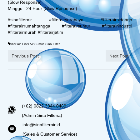
(Slow Response)
Minggu : 24 Hour (Slow Response)
#sinafilterair #filterairsurabaya #filterairsidoarjo
#filterairrumahtangga #filterairsumur #filterairindustri
#filterairmurah #filterairjatim
filter air
,
Filter Air Sumur
,
Sina Filter
Previous Post
Next Post
(+62) 0822 3344 0460
(Admin Sina Filteria)
info@sinafilterair.id
(Sales & Customer Service)