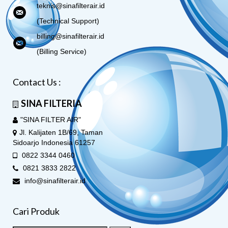
teknis@sinafilterair.id
(Technical Support)
billing@sinafilterair.id
(Billing Service)
Contact Us :
SINA FILTERIA
"SINA FILTER AIR"
Jl. Kalijaten 1B/69, Taman
Sidoarjo Indonesia 61257
0822 3344 0460
0821 3833 2822
info@sinafilterair.id
Cari Produk