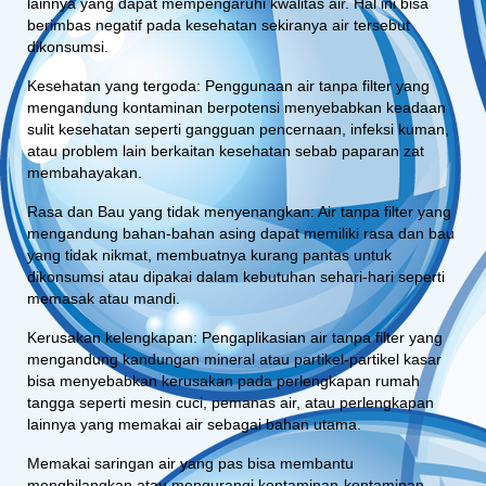
lainnya yang dapat mempengaruhi kwalitas air. Hal ini bisa
berimbas negatif pada kesehatan sekiranya air tersebut
dikonsumsi.
Kesehatan yang tergoda: Penggunaan air tanpa filter yang
mengandung kontaminan berpotensi menyebabkan keadaan
sulit kesehatan seperti gangguan pencernaan, infeksi kuman,
atau problem lain berkaitan kesehatan sebab paparan zat
membahayakan.
Rasa dan Bau yang tidak menyenangkan: Air tanpa filter yang
mengandung bahan-bahan asing dapat memiliki rasa dan bau
yang tidak nikmat, membuatnya kurang pantas untuk
dikonsumsi atau dipakai dalam kebutuhan sehari-hari seperti
memasak atau mandi.
Kerusakan kelengkapan: Pengaplikasian air tanpa filter yang
mengandung kandungan mineral atau partikel-partikel kasar
bisa menyebabkan kerusakan pada perlengkapan rumah
tangga seperti mesin cuci, pemanas air, atau perlengkapan
lainnya yang memakai air sebagai bahan utama.
Memakai saringan air yang pas bisa membantu
menghilangkan atau mengurangi kontaminan-kontaminan