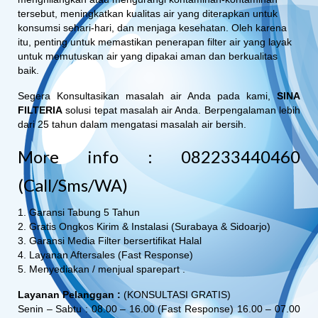
tersebut, meningkatkan kualitas air yang diterapkan untuk
konsumsi sehari-hari, dan menjaga kesehatan. Oleh karena
itu, penting untuk memastikan penerapan filter air yang layak
untuk memutuskan air yang dipakai aman dan berkualitas
baik.
Segera Konsultasikan masalah air Anda pada kami,
SINA
FILTERIA
solusi tepat masalah air Anda. Berpengalaman lebih
dari 25 tahun dalam mengatasi masalah air bersih.
More info : 082233440460
(Call/Sms/WA)
1. Garansi Tabung 5 Tahun
2. Gratis Ongkos Kirim & Instalasi (Surabaya & Sidoarjo)
3. Garansi Media Filter bersertifikat Halal
4. Layanan Aftersales (Fast Response)
5. Menyediakan / menjual sparepart .
Layanan Pelanggan :
(KONSULTASI GRATIS)
Senin – Sabtu : 08.00 – 16.00 (Fast Response) 16.00 – 07.00