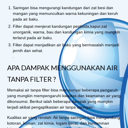
Saringan bisa mengurangi kandungan dari zat besi dan
mangan yang memunculkan warna kekuningan dan keruh
pada air baku.
Filter dapat menjerat kandungan pestisida,kapur,zat
unorganik, warna, bau dan kandungan kimia yang mungkin
terlarut pada air baku.
Filter dapat menjadikan air baku yang bermasalah menjadi
jernih dan sehat.
.
APA DAMPAK MENGGUNAKAN AIR
TANPA FILTER ?
Memakai air tanpa filter bisa mempunyai beberapa pengaruh
yang mungkin mempengaruhi kwalitas dan keamanan air yang
dikonsumsi. Berikut ialah beberapa dampak yang mungkin
terjadi akibat pengaplikasian air tanpa saringan:
Kualitas air yang rendah: Air tanpa saringan bisa mengandung
kotoran, kuman, zat kimia, logam berat, dan kontaminan