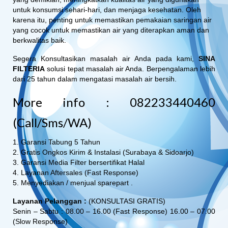
untuk konsumsi sehari-hari, dan menjaga kesehatan. Oleh
karena itu, penting untuk memastikan pemakaian saringan air
yang cocok untuk memastikan air yang diterapkan aman dan
berkwalitas baik.
Segera Konsultasikan masalah air Anda pada kami,
SINA
FILTERIA
solusi tepat masalah air Anda. Berpengalaman lebih
dari 25 tahun dalam mengatasi masalah air bersih.
More info : 082233440460
(Call/Sms/WA)
1. Garansi Tabung 5 Tahun
2. Gratis Ongkos Kirim & Instalasi (Surabaya & Sidoarjo)
3. Garansi Media Filter bersertifikat Halal
4. Layanan Aftersales (Fast Response)
5. Menyediakan / menjual sparepart .
Layanan Pelanggan :
(KONSULTASI GRATIS)
Senin – Sabtu : 08.00 – 16.00 (Fast Response) 16.00 – 07.00
(Slow Response)