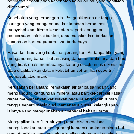
berimbas negatif pada kesehatan kalau air hal yang demikian
dikonsumsi.
Kesehatan yang terpengaruh: Pengaplikasian air tanpa
saringan yang mengandung kontaminan berpotensi
menyebabkan dilema kesehatan seperti gangguan
pencernaan, infeksi bakteri, atau masalah lain berkaitan
kesehatan karena paparan zat berbahaya.
Rasa dan Bau yang tidak menyenangkan: Air tanpa filter yang
mengandung bahan-bahan asing dapat memiliki rasa dan bau
yang tidak enak, membuatnya kurang cocok untuk dikonsumsi
atau diaplikasikan dalam kebutuhan sehari-hari seperti
memasak atau mandi.
Kerusakan peralatan: Pemakaian air tanpa saringan yang
mengandung kandungan mineral atau partikel-partikel kasar
dapat menyebabkan kerusakan pada kelengkapan rumah
tangga seperti mesin cuci, pemanas air, atau kelengkapan
lainnya yang menggunakan air sebagai bahan utama.
Mengaplikasikan filter air yang tepat bisa menolong
menghilangkan atau mengurangi kontaminan-kontaminan hal
yang demikian, meningkatkan kualitas air yang digunakan