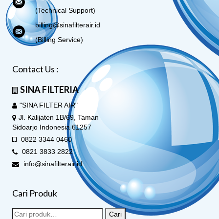
(Technical Support)
billing@sinafilterair.id
(Billing Service)
Contact Us :
SINA FILTERIA
"SINA FILTER AIR"
Jl. Kalijaten 1B/69, Taman
Sidoarjo Indonesia 61257
0822 3344 0460
0821 3833 2822
info@sinafilterair.id
Cari Produk
Cari