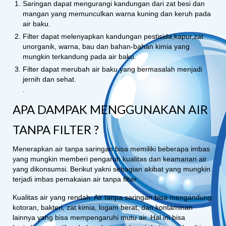
Saringan dapat mengurangi kandungan dari zat besi dan
mangan yang memunculkan warna kuning dan keruh pada
air baku.
Filter dapat melenyapkan kandungan pestisida,kapur,zat
unorganik, warna, bau dan bahan-bahan kimia yang
mungkin terkandung pada air baku.
Filter dapat merubah air baku yang bermasalah menjadi
jernih dan sehat.
.
APA DAMPAK MENGGUNAKAN AIR
TANPA FILTER ?
Menerapkan air tanpa saringan bisa memiliki beberapa imbas
yang mungkin memberi pengaruh kualitas dan keamanan air
yang dikonsumsi. Berikut yakni sebagian akibat yang mungkin
terjadi imbas pemakaian air tanpa filter:
Kualitas air yang rendah: Air tanpa saringan bisa mengandung
kotoran, bakteri, zat kimia, logam berat, dan kontaminan
lainnya yang bisa mempengaruhi mutu air. Hal ini bisa