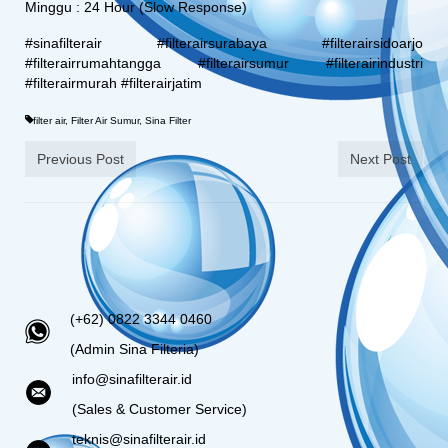
Minggu : 24 Hour (Slow Response)
#sinafilterair #filterairsurabaya #filterairsidoarjo
#filterairrumahtangga #filterairsumur #filterairindustri
#filterairmurah #filterairjatim
filter air
,
Filter Air Sumur
,
Sina Filter
Previous Post
Next Post
(+62) 0822 3344 0460
(Admin Sina Filteria)
info@sinafilterair.id
(Sales & Customer Service)
teknis@sinafilterair.id