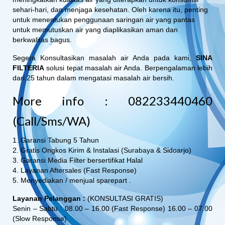
sehari-hari, dan menjaga kesehatan. Oleh karena itu, penting
untuk menentukan penggunaan saringan air yang pantas
untuk memutuskan air yang diaplikasikan aman dan
berkwalitas bagus.
Segera Konsultasikan masalah air Anda pada kami,
SINA
FILTERIA
solusi tepat masalah air Anda. Berpengalaman lebih
dari 25 tahun dalam mengatasi masalah air bersih.
More info : 082233440460
(Call/Sms/WA)
1. Garansi Tabung 5 Tahun
2. Gratis Ongkos Kirim & Instalasi (Surabaya & Sidoarjo)
3. Garansi Media Filter bersertifikat Halal
4. Layanan Aftersales (Fast Response)
5. Menyediakan / menjual sparepart .
Layanan Pelanggan :
(KONSULTASI GRATIS)
Senin – Sabtu : 08.00 – 16.00 (Fast Response) 16.00 – 07.00
(Slow Response)