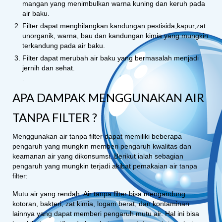
mangan yang menimbulkan warna kuning dan keruh pada
air baku.
Filter dapat menghilangkan kandungan pestisida,kapur,zat
unorganik, warna, bau dan kandungan kimia yang mungkin
terkandung pada air baku.
Filter dapat merubah air baku yang bermasalah menjadi
jernih dan sehat.
.
APA DAMPAK MENGGUNAKAN AIR
TANPA FILTER ?
Menggunakan air tanpa filter dapat memiliki beberapa
pengaruh yang mungkin memberi pengaruh kwalitas dan
keamanan air yang dikonsumsi. Berikut ialah sebagian
pengaruh yang mungkin terjadi akibat pemakaian air tanpa
filter:
Mutu air yang rendah: Air tanpa filter bisa mengandung
kotoran, bakteri, zat kimia, logam berat, dan kontaminan
lainnya yang dapat memberi pengaruh mutu air. Hal ini bisa