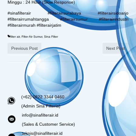
Minggu : 24 Hour (Slow Response)
#sinafilterair #filterairsurabaya #filterairsidoarjo
#filterairrumahtangga #filterairsumur #filterairindustri
#filterairmurah #filterairjatim
filter air
,
Filter Air Sumur
,
Sina Filter
Previous Post
Next Post
(+62) 0822 3344 0460
(Admin Sina Filteria)
info@sinafilterair.id
(Sales & Customer Service)
teknis@sinafilterair.id