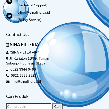
(Technical Support)
billing@sinafilterair.id
(Billing Service)
Contact Us :
SINA FILTERIA
"SINA FILTER AIR"
Jl. Kalijaten 1B/69, Taman
Sidoarjo Indonesia 61257
0822 3344 0460
0821 3833 2822
info@sinafilterair.id
Cari Produk
Cari