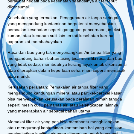
berakibat negatif pada kesehatan seandainya air tersebut
dikonsumsi.
Kesehatan yang termakan: Penggunaan air tanpa saringan
yang mengandung kontaminan berpotensi menyebabkan
persoalan kesehatan seperti gangguan pencernaan, infeksi
kuman, atau keadaan sulit lain terkait kesehatan karena
paparan zat membahayakan.
Rasa dan Bau yang tak menyenangkan: Air tanpa filter yang
mengandung bahan-bahan asing bisa memiliki rasa dan bau
yang tidak sedap, membuatnya kurang layak untuk dikonsumsi
atau diterapkan dalam keperluan sehari-hari seperti memasak
atau mandi.
Kerusakan peralatan: Pemakaian air tanpa filter yang
mengandung kandungan mineral atau partikel-partikel kasar
bisa menyebabkan kerusakan pada peralatan rumah tangga
seperti mesin cuci, pemanas air, atau kelengkapan lainnya
yang menerapkan air sebagai bahan utama.
Memakai filter air yang pas bisa membantu menghilangkan
atau mengurangi kontaminan-kontaminan hal yang demikian,
meningkatkan kualitas air yang diterapkan untuk konsumsi