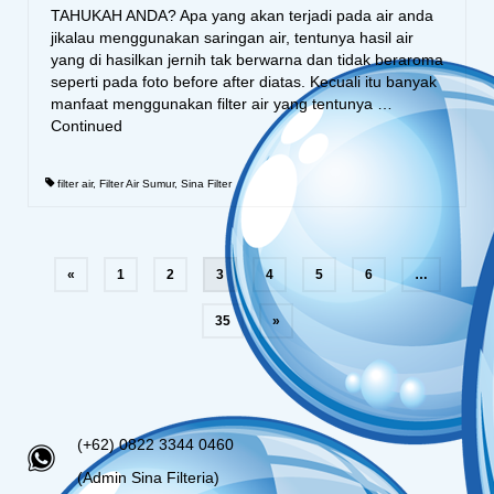
TAHUKAH ANDA? Apa yang akan terjadi pada air anda
jikalau menggunakan saringan air, tentunya hasil air
yang di hasilkan jernih tak berwarna dan tidak beraroma
seperti pada foto before after diatas. Kecuali itu banyak
manfaat menggunakan filter air yang tentunya …
Continued
filter air
,
Filter Air Sumur
,
Sina Filter
«
1
2
3
4
5
6
…
35
»
(+62) 0822 3344 0460
(Admin Sina Filteria)