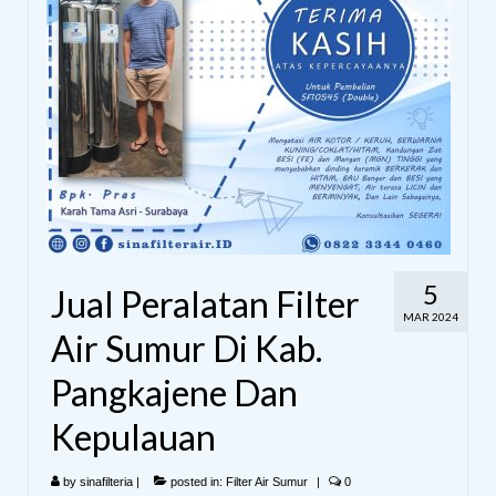
5
Jual Peralatan Filter
MAR 2024
Air Sumur Di Kab.
Pangkajene Dan
Kepulauan
by
sinafilteria
|
posted in:
Filter Air Sumur
|
0