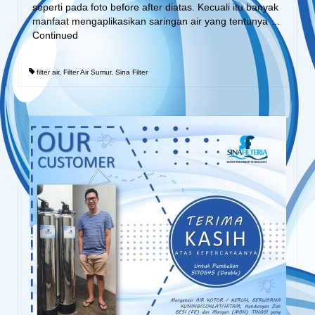
seperti pada foto before after diatas. Kecuali itu banyak
manfaat mengaplikasikan saringan air yang tentunya …
Continued
filter air
,
Filter Air Sumur
,
Sina Filter