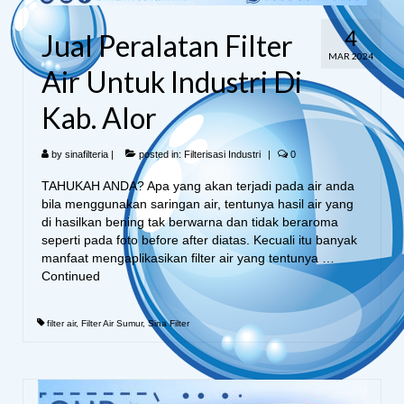
4
Jual Peralatan Filter
MAR 2024
Air Untuk Industri Di
Kab. Alor
by
sinafilteria
|
posted in:
Filterisasi Industri
|
0
TAHUKAH ANDA? Apa yang akan terjadi pada air anda
bila menggunakan saringan air, tentunya hasil air yang
di hasilkan bening tak berwarna dan tidak beraroma
seperti pada foto before after diatas. Kecuali itu banyak
manfaat mengaplikasikan filter air yang tentunya …
Continued
filter air
,
Filter Air Sumur
,
Sina Filter