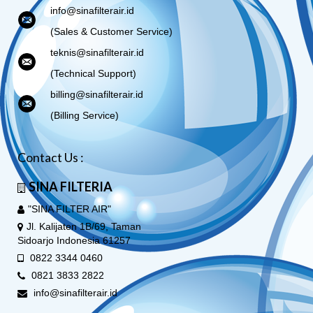
info@sinafilterair.id
(Sales & Customer Service)
teknis@sinafilterair.id
(Technical Support)
billing@sinafilterair.id
(Billing Service)
Contact Us :
SINA FILTERIA
"SINA FILTER AIR"
Jl. Kalijaten 1B/69, Taman
Sidoarjo Indonesia 61257
0822 3344 0460
0821 3833 2822
info@sinafilterair.id