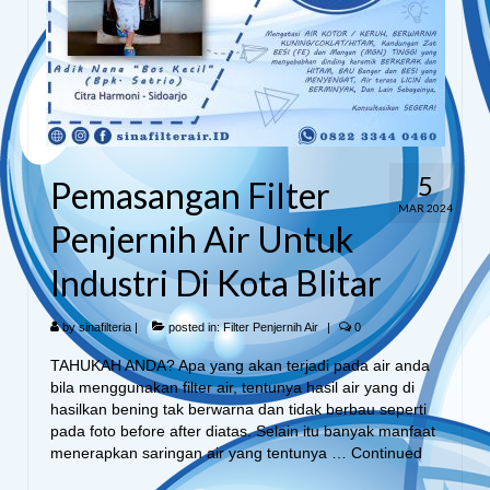
5
Pemasangan Filter
MAR 2024
Penjernih Air Untuk
Industri Di Kota Blitar
by
sinafilteria
|
posted in:
Filter Penjernih Air
|
0
TAHUKAH ANDA? Apa yang akan terjadi pada air anda
bila menggunakan filter air, tentunya hasil air yang di
hasilkan bening tak berwarna dan tidak berbau seperti
pada foto before after diatas. Selain itu banyak manfaat
menerapkan saringan air yang tentunya …
Continued