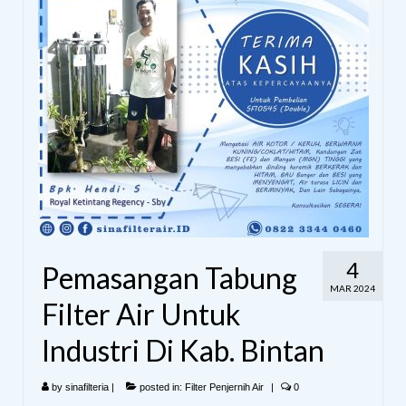
4
Pemasangan Tabung
MAR 2024
Filter Air Untuk
Industri Di Kab. Bintan
by
sinafilteria
|
posted in:
Filter Penjernih Air
|
0