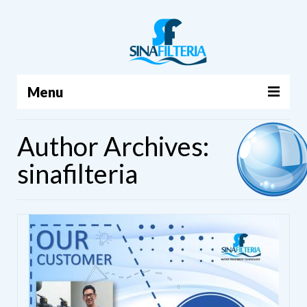
Menu
BERANDA
Author Archives:
PRODUK
sinafilteria
TENTANG KAMI
ARTIKEL
HUBUNGI KAMI
KERANJANG