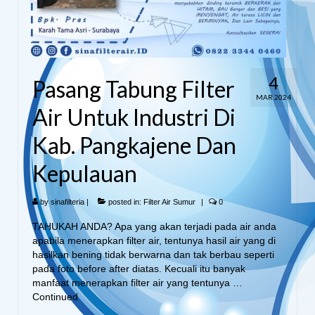
4
Pasang Tabung Filter
MAR 2024
Air Untuk Industri Di
Kab. Pangkajene Dan
Kepulauan
by
sinafilteria
|
posted in:
Filter Air Sumur
|
0
TAHUKAH ANDA? Apa yang akan terjadi pada air anda
apabila menerapkan filter air, tentunya hasil air yang di
hasilkan bening tidak berwarna dan tak berbau seperti
pada foto before after diatas. Kecuali itu banyak
manfaat menerapkan filter air yang tentunya …
Continued