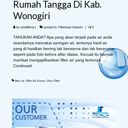
Rumah Tangga Di Kab.
Wonogiri
by
sinafilteria
|
posted in:
Filterisasi Industri
|
0
TAHUKAH ANDA? Apa yang akan terjadi pada air anda
seandainya memakai saringan air, tentunya hasil air
yang di hasilkan bening tak berwarna dan tak beraroma
seperti pada foto before after diatas. Kecuali itu banyak
manfaat mengaplikasikan filter air yang tentunya …
Continued
filter air
,
Filter Air Sumur
,
Sina Filter