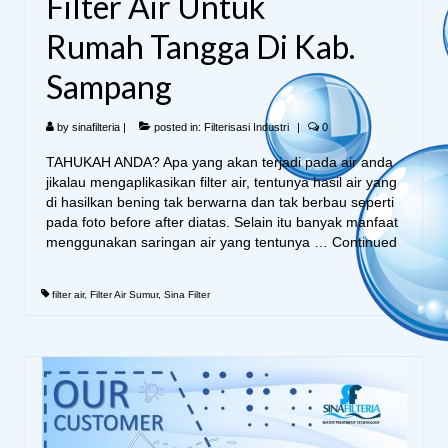
Filter Air Untuk
Rumah Tangga Di Kab.
Sampang
by
sinafilteria
|
posted in:
Filterisasi Industri
|
0
TAHUKAH ANDA? Apa yang akan terjadi pada air anda
jikalau mengaplikasikan filter air, tentunya hasil air yang
di hasilkan bening tak berwarna dan tak berbau seperti
pada foto before after diatas. Selain itu banyak manfaat
menggunakan saringan air yang tentunya …
Continued
filter air
,
Filter Air Sumur
,
Sina Filter