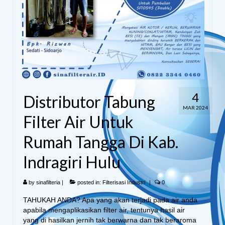
4
Distributor Tabung
MAR 2024
Filter Air Untuk
Rumah Tangga Di Kab.
Indragiri Hulu
by
sinafilteria
|
posted in:
Filterisasi Industri
|
0
TAHUKAH ANDA? Apa yang akan terjadi pada air anda
apabila mengaplikasikan filter air, tentunya hasil air
yang di hasilkan jernih tak berwarna dan tak beraroma