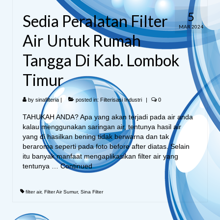
5
Sedia Peralatan Filter
MAR 2024
Air Untuk Rumah
Tangga Di Kab. Lombok
Timur
by
sinafilteria
|
posted in:
Filterisasi Industri
|
0
TAHUKAH ANDA? Apa yang akan terjadi pada air anda
kalau menggunakan saringan air, tentunya hasil air
yang di hasilkan bening tidak berwarna dan tak
beraroma seperti pada foto before after diatas. Selain
itu banyak manfaat mengaplikasikan filter air yang
tentunya …
Continued
filter air
,
Filter Air Sumur
,
Sina Filter