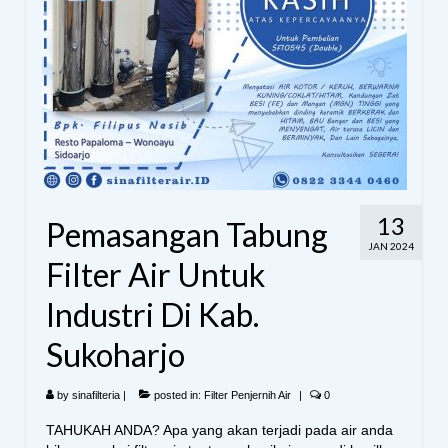
13
Pemasangan Tabung
JAN 2024
Filter Air Untuk
Industri Di Kab.
Sukoharjo
by
sinafilteria
|
posted in:
Filter Penjernih Air
|
0
TAHUKAH ANDA? Apa yang akan terjadi pada air anda