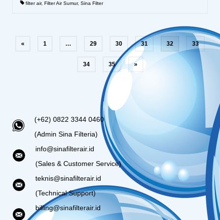
filter air
,
Filter Air Sumur
,
Sina Filter
«
1
…
29
30
31
32
33
34
35
»
(+62) 0822 3344 0460
(Admin Sina Filteria)
info@sinafilterair.id
(Sales & Customer Service)
teknis@sinafilterair.id
(Technical Support)
billing@sinafilterair.id