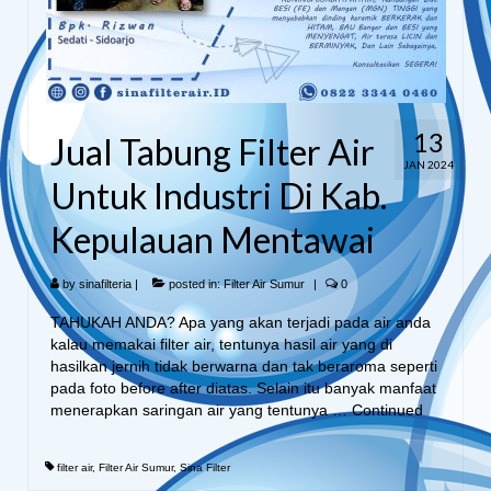
13
Jual Tabung Filter Air
JAN 2024
Untuk Industri Di Kab.
Kepulauan Mentawai
by
sinafilteria
|
posted in:
Filter Air Sumur
|
0
TAHUKAH ANDA? Apa yang akan terjadi pada air anda
kalau memakai filter air, tentunya hasil air yang di
hasilkan jernih tidak berwarna dan tak beraroma seperti
pada foto before after diatas. Selain itu banyak manfaat
menerapkan saringan air yang tentunya …
Continued
filter air
,
Filter Air Sumur
,
Sina Filter