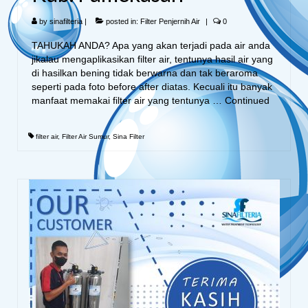
by
sinafilteria
|
posted in:
Filter Penjernih Air
|
0
TAHUKAH ANDA? Apa yang akan terjadi pada air anda
jikalau mengaplikasikan filter air, tentunya hasil air yang
di hasilkan bening tidak berwarna dan tak beraroma
seperti pada foto before after diatas. Kecuali itu banyak
manfaat memakai filter air yang tentunya …
Continued
filter air
,
Filter Air Sumur
,
Sina Filter