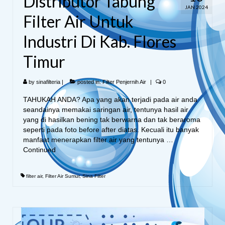
Distributor Tabung
JAN 2024
Filter Air Untuk
Industri Di Kab. Flores
Timur
by
sinafilteria
|
posted in:
Filter Penjernih Air
|
0
TAHUKAH ANDA? Apa yang akan terjadi pada air anda
seandainya memakai saringan air, tentunya hasil air
yang di hasilkan bening tak berwarna dan tak beraroma
seperti pada foto before after diatas. Kecuali itu banyak
manfaat menerapkan filter air yang tentunya …
Continued
filter air
,
Filter Air Sumur
,
Sina Filter