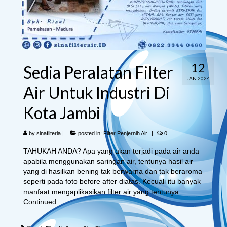
12
Sedia Peralatan Filter
JAN 2024
Air Untuk Industri Di
Kota Jambi
by
sinafilteria
|
posted in:
Filter Penjernih Air
|
0
TAHUKAH ANDA? Apa yang akan terjadi pada air anda
apabila menggunakan saringan air, tentunya hasil air
yang di hasilkan bening tak berwarna dan tak beraroma
seperti pada foto before after diatas. Kecuali itu banyak
manfaat mengaplikasikan filter air yang tentunya …
Continued