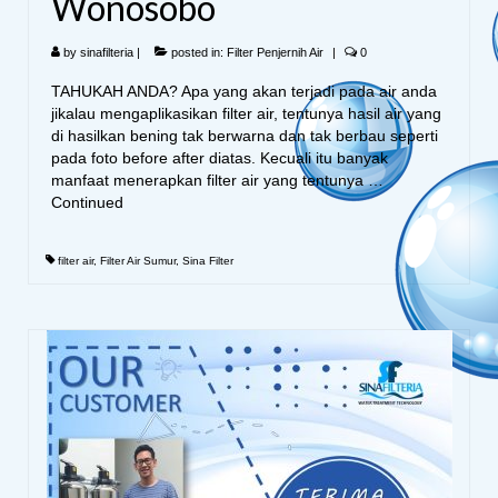
Wonosobo
by
sinafilteria
|
posted in:
Filter Penjernih Air
|
0
TAHUKAH ANDA? Apa yang akan terjadi pada air anda
jikalau mengaplikasikan filter air, tentunya hasil air yang
di hasilkan bening tak berwarna dan tak berbau seperti
pada foto before after diatas. Kecuali itu banyak
manfaat menerapkan filter air yang tentunya …
Continued
filter air
,
Filter Air Sumur
,
Sina Filter