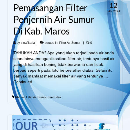
12
Pemasangan Filter
JAN 2024
Penjernih Air Sumur
Di Kab. Maros
by
sinafilteria
|
posted in:
Filter Air Sumur
|
0
TAHUKAH ANDA? Apa yang akan terjadi pada air anda
seandainya mengaplikasikan filter air, tentunya hasil air
yang di hasilkan bening tidak berwarna dan tidak
berbau seperti pada foto before after diatas. Selain itu
banyak manfaat memakai filter air yang tentunya …
Continued
filter air
,
Filter Air Sumur
,
Sina Filter